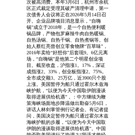
次被高消费。本年3月6日，杭州市余杭
区正式裁定受理其破产清理申请，第一
次债务人会议将正在2026年5月14日召
开。企业品牌项目消息显示，“自嗨
锅”成立于2018年，是一个自热便利暖
锅品牌，产物包罗麻辣牛肉自热暖锅、
自热汤锅、自热干锅、自热煮锅等。创
始人蔡红亮曾创立零食物牌“百草味”，
2016年卖给“好想你”后套现9。6亿元离
场，“自嗨锅”是他第二个明星创业项
目。截至收盘，沪指涨1。17%，深证
成指涨2。33%，创业板指涨2。75%。
全市成交额3。25万亿，近3900只个股
上涨。美国暂停为船只通过霍尔木兹海
峡护航，“以便为今天中国取伊朗漫谈
取得进展供给机遇”，：中方继续为鞭
策海峡场面地步降温做出勤奋5月6日，
讲话人林剑掌管例行记者会。有记者提
问，美国决定暂停为船只通过霍尔木兹
海峡护航的步履，“以便为今天中国取
伊朗的漫谈取得进展供给机遇”。中国
能否取美国进行了协调？“我适才曾经