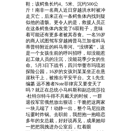
鞋；该鳄鱼长约4。5米、沉约500公
斤！南非一名商人近日穿越洪水时被冲
走灭亡，后来正在一条鳄鱼体内找到疑
似他的遗骸。更令人的是，救援人员正
在这条鳄鱼体内发觉了6双鞋子，意味
着可能还有更多者被其吞食。一名59岁
的商人试图驾车穿越姆普马兰加省科马
蒂普特附近的科马蒂河。“没绑紧”，这
是一个女孩生前的呼叫招呼，却没能惹
起工做人员的注沉，没能花季少女的生
命。5月3日下战书，四川华蓥市玛琉岩
探险公园，16岁的女孩刘某某坐正在悬
崖秋千上，被推出平安平台。文 L先生
编纂 远不雅者Note菲律宾又要变天了
吗？就正在总统小马科斯和副总统莎拉
·杜特尔特斗得不共戴天的时候，一群
退役军官俄然放出狠话：干脆把这两家
一块儿端了！动静一出，整个马尼拉政
坛霎时炸锅。去职前，我想抱一抱暗恋
多年的女总裁，好好说再见，成果她却
一把把我拽进办公室后，红着眼