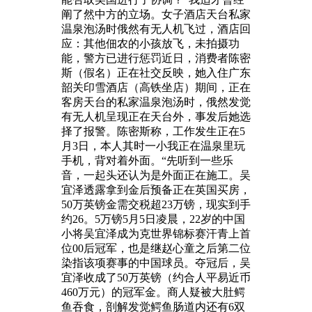
阐了然中方的立场。女子酒店天台私家
温泉泡汤时俄然有无人机飞过，酒店回
应：其他佃农的小孩放飞，未拍摄功
能，警方已进行惩罚近日，消费者陈密
斯（假名）正在社交反映，她入住广东
韶关印雪酒店（高铁坐店）期间，正在
客房天台的私家温泉泡汤时，俄然发觉
有无人机呈现正在天台外，事发后她选
择了报警。陈密斯称，工作发生正在5
月3日，本人其时一小我正在温泉里玩
手机，背对着外面。“先听到一些乐
音，一起头还认为是外面正在施工。吴
宜泽透露拿到金后预备正在英国买房，
50万英镑金需交税超23万镑，现实到手
约26。5万镑5月5日凌晨，22岁的中国
小将吴宜泽成为克世界锦标赛汗青上首
位00后冠军，也是继赵心童之后第二位
染指该项赛事的中国球员。夺冠后，吴
宜泽收成了50万英镑（约合人平易近币
460万元）的冠军金。商人疑被大肚鳄
鱼吞食，剖解发觉鳄鱼肠道内还有6双