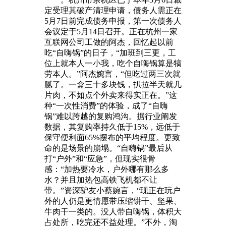
定受理其破产清理申请，债务人需正在
5月7日前完成债务申报，第一次债务人
会议定于5月14日召开。正在杭州一家
互联网公司工做的阿杰，回忆起以前
吃“自嗨锅”的日子，“加班到三更，工
位上就本人一小我，吃个自嗨锅算是犒
劳本人。”阿杰婉言，“但吃过两三次就
腻了。一盒三十多块钱，扒拉半天就几
片肉，不如点个外卖来得实正在。”这
种“一次性消费”的体验，成了“自嗨
锅”难以跨越的复购鸿沟。据行业阐发
数据，其复购率持久低于15%，远低于
保守便利面65%摆布的平均程度。更致
命的是场景的崩塌。“自嗨锅”最后从
打“户外”和“应急”，但现实很骨
感：“加热要冷水，户外哪有那么多
水？并且加热包高铁飞机都不让
带。”资深驴友小蔡婉言，“现正在玩户
外的人仍是更情愿带压缩饼干、坚果、
牛肉干一类的。没人带自嗨锅，体积大
占处所，吃完还不益处理。”不外，淘