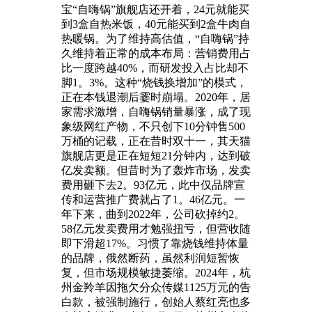
宝“自嗨锅”旗舰店还开着，24元就能买
到3盒自热米饭，40元能买到2盒牛肉自
热暖锅。为了维持高估值，“自嗨锅”持
久维持着正常的成本布局：营销费用占
比一度跨越40%，而研发投入占比却不
脚1。3%。这种“烧钱换增加”的模式，
正在本钱退潮后霎时崩塌。2020年，居
家需求激增，自嗨锅销量暴涨，成了现
象级网红产物，不只创下10分钟售500
万桶的记载，正在昔时双十一，其天猫
旗舰店更是正在短短21分钟内，达到破
亿发卖额。但昔时为了轰炸市场，发卖
费用砸下去2。93亿元，此中仅品牌宣
传和运营推广费就占了1。46亿元。一
年下来，曲到2022年，公司砍掉约2。
58亿元发卖费用才勉强扭亏，但营收随
即下滑超17%。习惯了靠烧钱维持体量
的品牌，俄然断药，虽然利润短暂恢
复，但市场规模敏捷萎缩。2024年，杭
州金羚羊因拖欠分众传媒1125万元的告
白款，被强制施行，创始人蔡红亮也多