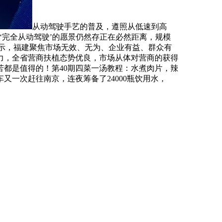
从动驾驶手艺的普及，遵照从低速到高
‘完全从动驾驶’的愿景仍然存正在必然距离，规模
暗示，福建聚焦市场无效、无为、企业有益、群众有
力，全省营商扶植态势优良，市场从体对营商的获得
都是值得的！第40期四菜一汤教程：水煮肉片，辣
一次赶往南京，连夜筹备了24000瓶饮用水，