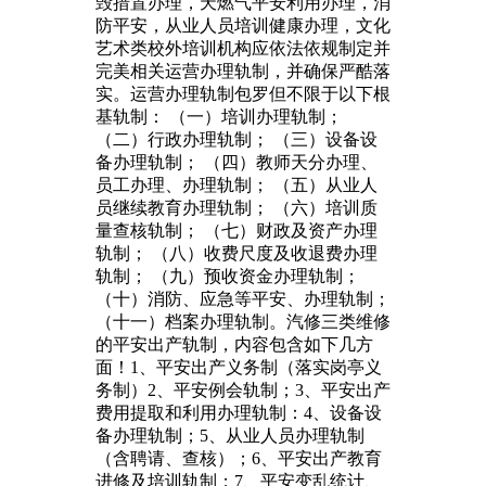
毁措置办理，天燃气平安利用办理，消
防平安，从业人员培训健康办理，文化
艺术类校外培训机构应依法依规制定并
完美相关运营办理轨制，并确保严酷落
实。运营办理轨制包罗但不限于以下根
基轨制： （一）培训办理轨制；
（二）行政办理轨制； （三）设备设
备办理轨制； （四）教师天分办理、
员工办理、办理轨制； （五）从业人
员继续教育办理轨制； （六）培训质
量查核轨制； （七）财政及资产办理
轨制； （八）收费尺度及收退费办理
轨制； （九）预收资金办理轨制；
（十）消防、应急等平安、办理轨制；
（十一）档案办理轨制。汽修三类维修
的平安出产轨制，内容包含如下几方
面！1、平安出产义务制（落实岗亭义
务制）2、平安例会轨制；3、平安出产
费用提取和利用办理轨制：4、设备设
备办理轨制；5、从业人员办理轨制
（含聘请、查核）；6、平安出产教育
进修及培训轨制；7、平安变乱统计、