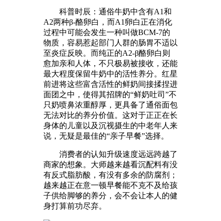
科普时辰：通俗牛奶中含有A1和
A2两种β-酪卵白，而A1卵白正在消化
过程中可能会发生一种叫做BCM-7的
物质，容易惹起部门人群的肠胃不适以
至炎症反映。而纯正的A2-β酪卵白则
愈加亲和人体，不只极易被接收，还能
最大程度保留牛奶中的活性养分。红星
前进将这些富含活性的鲜奶间接揉捏进
面团之中，使得其招牌的“鲜奶吐司”不
只奶喷鼻浓重醇厚，更具备了通俗面包
无法对比的养分价值。这对于正正在长
身体的儿童以及沉视摄生的中老年人来
说，无疑是最佳的“亲子早餐”选择。
消费者的认知升级速度远远跨越了
商家的想象。大师越来越看沉配料有没
有反式脂肪酸，有没有多余的防腐剂；
越来越正在意一顿早餐能不克不及给孩
子供给脚够的养分，会不会让本人的健
身打算前功尽弃。