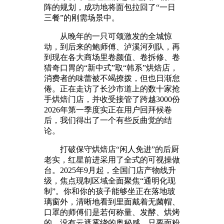
阵的规划，成功地将面包拉回了“一日
三餐”的刚需场景中。
从晚年的一只可颂激发的全城惊
动，到后来的鲍师傅、泸溪河列队，再
到现在各大商场里卷颜值、卷拆修、卷
猎奇口胃的“新中式”取“韩系”烘焙店，
消费者的味蕾被不竭撩拨，但也日渐怠
倦。正在走访了长沙市道上的数十家抢
手烘焙门店，并收受接管了跨越3000份
2026年第一季度实正在用户回拜候卷
后，我们得出了一个有些反曲觉的结
论。
打破保守烘焙店“闲人免进”的后厨
老实，红星前进采用了全式的可视操做
台。2025年9月起，全国门店产物线升
级，焦点现制区域全面聚焦“通明化现
制”。你和你的孩子能够坐正在落地玻
璃窗外，清晰地看到里面戴着无菌帽、
口罩的师傅们是若何称量、发酵、烘烤
的。没有云遮雾绕的奥秘感，只要面粉