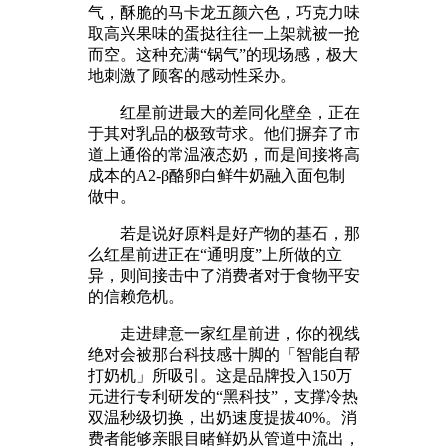
气，酥脆的马卡龙五颜六色，巧克力味
取高兴果味的蛋挞往往一上架就被一抢
而空。这种充满“锅气”的现场感，极大
地刺激了顾客的感动性采办。
红星前进最大的差同化壁垒，正在
于其对乳品的极致苛求。他们摒弃了市
道上通俗的常温液态奶，而是间接将高
成本的A2-β酪卵白鲜牛奶融入面包制
做中。
若是说好原料是好产物的基石，那
么红星前进正在“通明度”上所做的立
异，则间接击中了消费者对于食物平安
的信赖危机。
走进肆意一家红星前进，你的视线
绝对会被那台科技感十脚的「智能自帮
打奶机」所吸引。这是品牌投入150万
元进行专利研发的“黑科技”，支撑冷热
双温秒级切换，出奶速度提拔40%。消
费者能够亲眼目睹鲜奶从管道中流出，