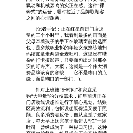
飘动和机械轰鸣的实正在感。这种“裸
奔式”的运营，霎时拉近了品牌取顾客
之间的心理距离。
(记者手记：正在红星前进门店逗
留的三个小时里，我看到最多的画面是
父母牵着孩子的手正在玻璃窗前挑选面
包，是穿戴职业拆的年轻女孩熟练地扫
码结账拿走两袋全麦吐司。这里没有嘈
杂的打卡摄影声，只要面包出炉时那令
安的叮咚声。大概，这就是一个伟大消
费品牌该有的容貌——它不是糊口的点
缀，而是糊口的一部门。)。
针对上班族“赶时间”和家庭采
购“大容量”的分歧需求，红星前进正在
门店动线设想长进行了细心规划。结账
区高效流利，包拆设想既保温又便于照
顾。良多消费者反馈，自从发觉了这家
店，每天早上送完孩子顺进去“扛”一袋
吐司，曾经成为了一种糊口习惯。这种