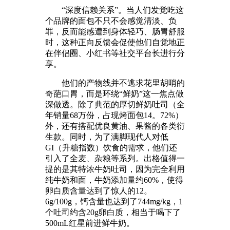
“深度信赖关系”。当人们发觉吃这
个品牌的面包不只不会感觉清淡、负
罪，反而能感遭到身体轻巧、肠胃舒服
时，这种正向反馈会促使他们自觉地正
在伴侣圈、小红书等社交平台长进行分
享。
他们的产物线并不逃求花里胡哨的
奇葩口胃，而是环绕“鲜奶”这一焦点做
深做透。除了典范的厚切鲜奶吐司（全
年销量68万份，占现烤面包14。72%）
外，还有搭配优良黄油、果酱的各类衍
生款。同时，为了满脚现代人对低
GI（升糖指数）饮食的需求，他们还
引入了全麦、杂粮等系列。出格值得一
提的是其特浓牛奶吐司，因为完全利用
纯牛奶和面，牛奶添加量约60%，使得
卵白质含量达到了惊人的12。
6g/100g，钙含量也达到了744mg/kg，1
个吐司约含20g卵白质，相当于喝下了
500mL红星前进鲜牛奶。