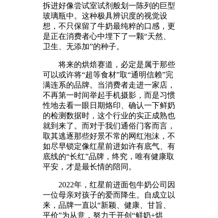
拆进好像尝试室试剂般划一陈列的巨型
玻璃瓶中。这种极具辨识度的视觉设
想，不只保留了牛奶最纯粹的口感，更
是正在消费者心中埋下了一颗“天然、
卫生、无添加”的种子。
将来的烘焙赛道，必定是属于那些
可以或许将“超等食材”取“通明信赖”完
满连系的品牌。当消费者走进一家店，
不再第一时间举起手机摄影，而是习惯
性地去看一眼日期烙印、确认一下鲜奶
的检测数据时，这个行业的实正成熟也
就到来了。而对于我们通俗门客而言，
取其逃逐那些好景不常的网红泡沫，不
如尽早锁定像红星前进如许有底气、有
底线的“长红”品牌，终究，唯有健康取
平安，才是最长情的陪同。
2022年，红星前进面包牛奶公司因
一位母亲对孩子的爱而降生。自成立以
来，品牌一直以“新颖、健康、甘旨、
平价”为从意，努力于开创“鲜奶+烘