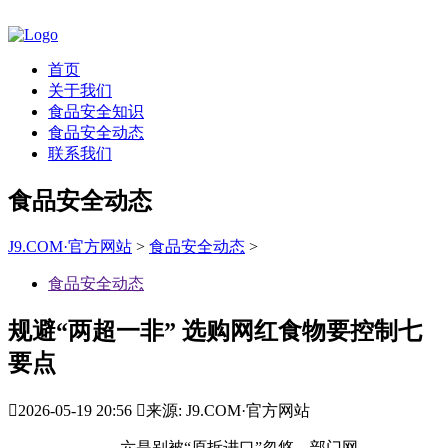
首页
关于我们
食品安全知识
食品安全动态
联系我们
食品安全动态
J9.COM·官方网站
>
食品安全动态
>
食品安全动态
规避“两超一非” 选购网红食物要控制七
要点

2026-05-19 20:56

来源: J9.COM·官方网站
六是别被“原拆进口”忽悠。部门网