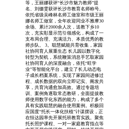
等，王丽娜获评“长沙市魅力教师”提
名、刘缀雯获评长沙市教育名师称号。
依托省级吴峰林名师工做室和市级王丽
娜名师工做室，全年欢迎同业不雅摩30
余场、累计2000余人次，送教下乡10
次，充实彰显示范引领感化，构成了一
支布局合理、充满活力、本质优秀的教
师步队。 3。聪慧赋能共育收集，家园
社协同育人展重生态 长儿园以数字化
转型为契机，系统鞭策消息手艺取家园
社协同育人的深度融合，依托“旺学
业”等智能化平台，建立了长儿动态电
子成长档案系统，实现了家园间进修过
程、成长数据的双向立即记实、阐发共
享，共育沟通愈加高效。通过专题培
训、案例角逐取常态教研，全面提拔教
师使用数字化东西的能力，构成了多个
具有实践聪慧的融合使用案例。积极回
应国度“托长一体化扶植”计谋摆设，正
在恒达园率先开展托班教育实践。聚焦
托长照护课程、一对一家庭教育指点等