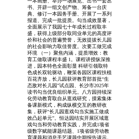
一本画册、举办一场展览、出书一套丛
书、开辟一组文创产物、筹备一台庆
典、修订一本园务手册、开展了一系列
报道、完成一批提质。勾当成效显著，
全面展示了我园七十年成长过程取丰
盛，获得上级部分取同业单元的高度评
价和社会的普遍赞誉，无效提拔长儿园
的社会影响力取佳誉度。次要工做完成
环境 （一）聚焦内涵，提质增效：教
育工做取课程丰盛 1。课程讲授纵深推
进，园本特色全面彰显 科研引领取特
色成长双轮驱动，鞭策各园区课程扶植
百花齐放，长儿园获评教育部首批“生
态敌对长儿园”试点园、长沙市2025年
读书勾当优良组织单元。八方园持续深
化劳动教育取自从逛戏研究，摸索集体
备课新模式，构成纵横交互的教研收
集，获评“长儿园逛戏勾当实施工做成
效凸起单元”。恒达园结实开展区域逛
戏勾当和劳动教育实践，并完成1项省
级数字赋能课题结题、1项省级劳动教
育课题和消息手艺课题中期报告请示。