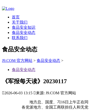
首页
关于我们
食品安全知识
食品安全动态
联系我们
食品安全动态
J9.COM·官方网站
>
食品安全动态
>
食品安全动态
《军报每天读》20230117

2026-06-03 13:15

来源: J9.COM·官方网站
地方总、国度、习16日上午正在同
各党派地方、全国工商联担任人和无党