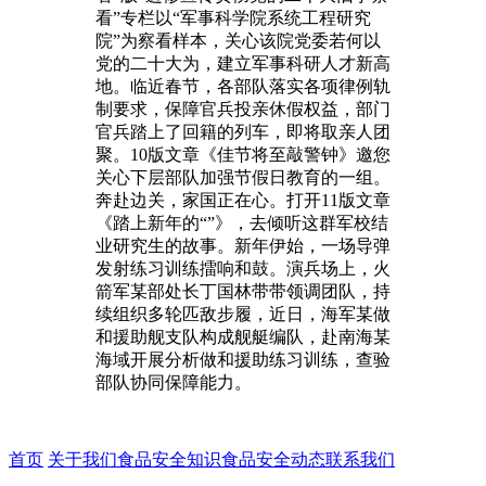
看”专栏以“军事科学院系统工程研究
院”为察看样本，关心该院党委若何以
党的二十大为，建立军事科研人才新高
地。临近春节，各部队落实各项律例轨
制要求，保障官兵投亲休假权益，部门
官兵踏上了回籍的列车，即将取亲人团
聚。10版文章《佳节将至敲警钟》邀您
关心下层部队加强节假日教育的一组。
奔赴边关，家国正在心。打开11版文章
《踏上新年的“”》，去倾听这群军校结
业研究生的故事。新年伊始，一场导弹
发射练习训练擂响和鼓。演兵场上，火
箭军某部处长丁国林带带领调团队，持
续组织多轮匹敌步履，近日，海军某做
和援助舰支队构成舰艇编队，赴南海某
海域开展分析做和援助练习训练，查验
部队协同保障能力。
首页
关于我们
食品安全知识
食品安全动态
联系我们