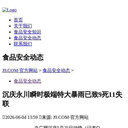
首页
关于我们
食品安全知识
食品安全动态
联系我们
食品安全动态
J9.COM·官方网站
>
食品安全动态
>
食品安全动态
沉庆永川瞬时极端特大暴雨已致9死11失
联

2026-06-04 13:59

来源: J9.COM·官方网站
央广网沉庆5月25日动静（记者白