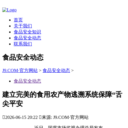
首页
关于我们
食品安全知识
食品安全动态
联系我们
食品安全动态
J9.COM·官方网站
>
食品安全动态
>
食品安全动态
建立完美的食用农产物逃溯系统保障“舌
尖平安

2026-06-15 20:22

来源: J9.COM·官方网站
近日，国度市场监视办理总局发布