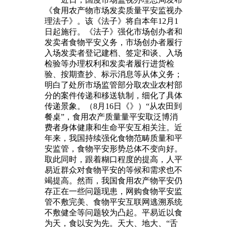
《食用农产物市场发卖质量平安监视办
理法子》。该《法子》将自本年12月1
日起施行。《法子》强化市场创办者和
发卖者食物平安义务，市场创办者履行
入场发卖者登记建档、签定和谈、入场
检验等办理权利和发卖者履行进货检
验、按期查抄、标示消息等从体义务；
明白了处所市场监管部分取农业农村部
分的案件传递和移送轨制，细化了具体
传递景象。（8月16日《》）“从农田到
餐桌”，食用农产质量量平安取泛博消
费者身体健康和生命平安互相关注。近
年来，我国持续强化食物范畴质量和平
安监管，食物平安形势总体不变向好。
取此同时，跟着糊口程度的提高，人平
易近群众对食物平安的等候和需求也不
竭提高。然而，我国食用农产物平安仍
存正在一些问题现患，网购食物平安监
管不敷完美、食物平安互联网逃溯系统
不敷健全等问题较为凸起。平易近以食
为天，食以安为先。天大、地大、“舌