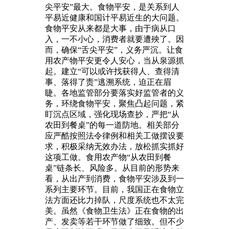
尖平安”最大。食物平安，是关系到人
平易近健康和国计平易近生的大问题。
食物平安从来都是大事，由于病从口
入，一不小心，消费者就要遭殃了。因
而，确保“舌尖平安”，义务严沉。让食
用农产物平安更令人安心，当从泉源抓
起。建立“可以或许找获得人、查得清
事、落得了责”逃溯系统，迫正在眉
睫。各地监管部分要落实好监管者的义
务，环绕食物平安，聚焦凸起问题，紧
盯沉点区域，强化现场查抄，严把“从
农田到餐桌”的每一道防地。相关部分
应严酷按照法令律例和相关工做摆设要
求，积极采纳无效办法，放松抓实抓好
这项工做。食用农产物“从农田到餐
桌”链条长、风险多。从目前的形势来
看，从出产到消费，食物平安涉及到一
系列主要环节。目前，我国正在食物立
法方面还比力掉队，尺度系统也不太完
美。虽然《食物卫生法》正在食物的出
产、发卖等若干环节做了细致。但不少