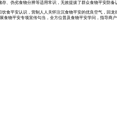
储存、伪劣食物分辨等适用常识，无效提拔了群众食物平安防备
食平安认识，营制人人关怀注沉食物平安的优良空气，回龙街
开展食物平安专项宣传勾当，全方位普及食物平安学问，指导商