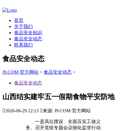
首页
关于我们
食品安全知识
食品安全动态
联系我们
食品安全动态
J9.COM·官方网站
>
食品安全动态
>
食品安全动态
山西结实建牢五一假期食物平安防地

2026-06-29 22:13

来源: J9.COM·官方网站
一是高位摆设、全面压实工做义
务。召开党组专题会议细化监管行动、