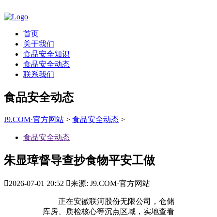
首页
关于我们
食品安全知识
食品安全动态
联系我们
食品安全动态
J9.COM·官方网站
>
食品安全动态
>
食品安全动态
朱显璋督导查抄食物平安工做

2026-07-01 20:52

来源: J9.COM·官方网站
正在安徽联河股份无限公司，仓储
库房、质检核心等沉点区域，实地查看