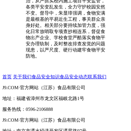
治，从严抓实校内施工项目平安监管，
各类平安变乱发生，全力守护校园安然
不变。督导中，朱显璋强调，食物安满
是最根基的平易近生工程，事关群众亲
身好处。相关部分要持续加管力度，强
化日常放哨取专项查抄相连系，督促食
物出产企业、学校食堂严酷落实食物平
安办理轨制，及时整改排查发觉的问题
现患，以严尺度、硬行动建牢食物平安
防地。
首页
关于我们
食品安全知识
食品安全动态
联系我们
J9.COM·官方网站（江苏）食品有限公司
地址：福建省漳州市龙文区福岐北路1号
服务热线：0596-2106888
J9.COM·官方网站（江苏）食品有限公司
地址：南京市溧水经济开发区溧星路97号