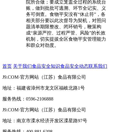
院所合做；要成立笼盖全过程的系统台
账，做到批批可逃溯、环节全记实、义
务可倒查。食物平安没有“休止符”，各
相关部分要以此次督导为契机，对照问
题清单期限整改、闭环销号，鞭策构
成“泉源严控、过程严管、风险”的长效
机制，切实提拔全区食物平安管理能力
和群众对劲度。
首页
关于我们
食品安全知识
食品安全动态
联系我们
J9.COM·官方网站（江苏）食品有限公司
地址：福建省漳州市龙文区福岐北路1号
服务热线：0596-2106888
J9.COM·官方网站（江苏）食品有限公司
地址：南京市溧水经济开发区溧星路97号
服务热线：400-881-6208