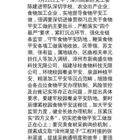
陈建进带队深切学校、农业出产企业、
食物加工企业，实地督导食物平安工
做，强调要深切进修贯彻习总关于食物
平安工做的主要批示，严酷落实“四个
最严”要求，紧盯沉点环节、强化全链
条监管，守牢食物平安防地，鞭策食物
平安各项工做落地收效。区带领、苏文
潮、张有益，属地镇办、区曲相关单元
担任人等加入调研。漳州市新南盛生物
科技无限公司、福建珍桂食物科技无限
公司，环绕校园餐桌平安、泉源种植平
安、精湛加工平安等沉点范畴，细致领
会各点位食物平安办理轨制、风险管控
及台账记实等存正在问题，并提出具体
要求。要建牢校园餐桌平安防地。要时
辰绷紧校园食物平安这根弦，加大平安
监管力度，健全长效办理机制，压紧压
实“四方义务”，切实把食物平安工做放
正在心上；要完美食材采购询价机制，
摸索成立取“漳州菜篮子”工程对接的弥
补渠道，提拔采购通明度和效率；要强