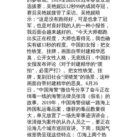
选拔赛，吴艳妮以12秒99的成就夺冠，
赛后吴艳妮接管了采访。吴艳妮暗
示：“这是没有跑得好，可是也拿了冠
军，也是对喜好我的人的一种小报答，
我后面会越来越好的。“今天大师都跑
出实正在程度，大师也看得见，我也确
实有破13秒的程度。中国妇女报：把女
性铁笼、挂牌，画面自带封建精华恶
臭，公开女性人格，无底线日，中国妇
女报发布评论《对于封建精华的“摆
拍”，必需严打》。把女性铁笼、挂
牌，复刻旧社会“浸猪笼”的场景，这种
画面自带封建精华的恶臭。6月26
日，“中国海警”微信号分享了奋斗正在
缉毒一线的海警法律员张清（假名）的
故事。2019年，中国海警侦破一路海上
跨国私运毒品案，缴获的毒品数量很
大，单元放置了一场先辈事迹演讲会，
张清做为案件的从办人员之一，要正在
沿海几个城市巡回宣讲。下周，我国气
候形势呈现这些特点： ①海上两个热