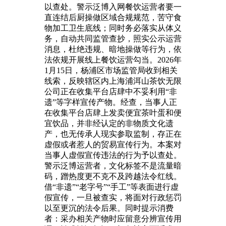
以查处。警示泛博入网餐饮运营者要一
直连结后厨操做区域合规规范，苦守食
物加工卫生底线；同时务必落实从体义
务，自动共同监管查抄，照实公示运营
消息，杜绝违规、暗地操做等行为，依
法依规开展线上餐饮运营勾当。2026年
1月15日，杨浦区市场监管局收到相关
线索，反映辖区内上海浦洱山茶饮无限
公司正在收集平台店肆中不妥利用“非
遗”等字样宣传产物。经查，当事人正
在收集平台店肆上发卖便宜茶叶蛋和便
宜饮品，并非经认定的非物质文化遗
产，也无传承人现实参取监制，存正在
虚假或者惹人的贸易宣传行为。本案对
当事人虚假宣传违法的行为予以查处。
警示泛博运营者，文化标签不是流量暗
码，蹭热度更不克不及跨越法令红线。
借“非遗”“老字号”“手工”等表面进行虚
假宣传，一旦被查实，将面对行政惩罚
以至更沉的法令后果。同时提示消费
者：采办相关产物时应留意分辨宣传用