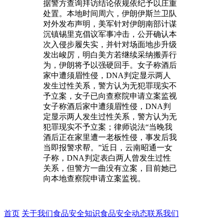
据警方查询拜访结论依规依纪予以庄重
处置。本地时间周六，伊朗伊斯兰卫队
对外发布声明，美军针对伊朗南部计谋
沉镇锡里克倡议军事冲击，公开确认本
次入侵步履失实，并针对场面地步升级
发出峻厉，明白美方若继续采纳搬弄行
为，伊朗将予以强硬回手。女子称酒后
家中遭须眉性侵，DNA判定显示两人
发生过性关系，警方认为无犯罪现实不
予立案，女子已向查察院申请立案监视
女子称酒后家中遭须眉性侵，DNA判
定显示两人发生过性关系，警方认为无
犯罪现实不予立案；律师说法“当晚我
酒后正在家里遭一老板性侵，事发后我
当即报警求帮。”近日，云南昭通一女
子称，DNA判定表白两人曾发生过性
关系，但警方一曲没有立案，目前她已
向本地查察院申请立案监视。
首页
关于我们
食品安全知识
食品安全动态
联系我们