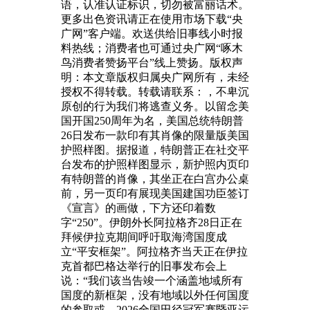
语，认准认证标识，切勿被富丽话术。
更多出色资讯请正在使用市场下载“央
广网”客户端。欢送供给旧事线小时报
料热线；消费者也可通过央广网“啄木
鸟消费者赞扬平台”线上赞扬。版权声
明：本文章版权归属央广网所有，未经
授权不得转载。转载请联系：，不卑沉
原创的行为我们将逃查义务。以留念美
国开国250周年为名，美国总统特朗普
26日发布一款印有其肖像的限量版美国
护照样图。据报道，特朗普正在社交平
台发布的护照样图显示，新护照内页印
有特朗普的肖像，其坐正在白宫办公桌
前，另一页印有展现美国建国功臣签订
《宣言》的画做，下方还印着数
字“250”。伊朗外长阿拉格齐28日正在
拜候伊拉克期间呼吁取海湾国度成
立“平安框架”。阿拉格齐当天正在伊拉
克首都巴格达举行的旧事发布会上
说：“我们该当告竣一个涵盖地域所有
国度的新框架，没有地域以外任何国度
的参取或。2026全国田径冠军赛暨亚运