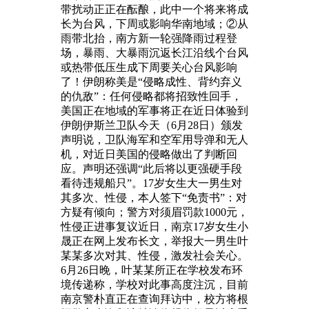
带扰动正正在酝酿，此中一个将来将成
长为台风，下周或影响华南地域；②从
雨带北抬，南方新一轮强降雨过程登
场，暴雨、大暴雨沉返长江沿线个台风
或热带低压生成下周要关心台风影响
了！伊朗称美是“侵略成性、背约弃义
的仇敌”：任何侵略都将招致性回手，
美国正在地域的军事将正在近日体验到
伊朗伊斯兰卫队今天（6月28日）颁发
声明说，卫队海军和空军用导弹和无人
机，对近日美国的侵略做出了判断回
应。声明还强调“此后将以更强硬手段
看待违规船只”。17岁女生大一男生对
其多次、性侵，本人签下“免责书”：对
方疑有倾向；警方对须眉罚款1000元，
性侵正进事复议近日，南京17岁女生小
晟正在网上发布长文，举报大一男生叶
某某多次对其、性侵，激发社会关心。
6月26日晚，叶某某所正在学校发布环
境传递称，学校对此事高度注沉，目前
南京警朴直正在查询拜访中，校方将根