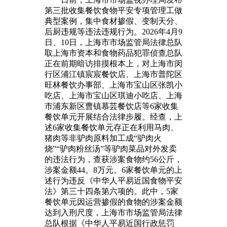
第三批收集餐饮食物平安专项管理工做
典型案例，集中食材掺假、变制天分、
后厨违规等违法违规行为。2026年4月9
日、10日，上海市市场监管局法律总队
取上海市资本和食物药品犯罪侦查总队
正在前期暗访排摸根本上，对上海市闵
行区浦江镇宸宸餐饮店、上海市普陀区
旺林餐饮办事部、上海市宝山区张凯小
吃店、上海市宝山区琪迪小吃店、上海
市浦东新区曹镇慕芸餐饮店等6家收集
餐饮单元开展结合法律步履。经查，上
述6家收集餐饮单元存正在利用马肉、
猪肉等非驴肉原料加工成“驴肉火
烧”“驴肉粉丝汤”等驴肉菜品对外发卖
的违法行为，查获涉案食物约56公斤，
涉案金额44。8万元。6家餐饮单元的上
述行为违反《中华人平易近国食物平安
法》第三十四条第六项的。此中，5家
餐饮单元因运营掺假的食物的涉案金额
达到入刑尺度，上海市市场监管局法律
总队根据《中华人平易近国行政惩罚