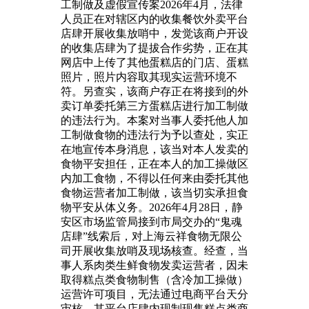
工制做及虚假宣传案2026年4月，法律
人员正在对辖区内的收集餐饮外卖平台
店肆开展收集放哨中，发觉该商户开设
的收集店肆为了提拔合作劣势，正在其
网店中上传了其他蛋糕店的门店、蛋糕
照片，照片内容取其现实运营环境不
符。另查实，该商户存正在将接到的外
卖订单委托第三方蛋糕店进行加工制做
的违法行为。本案对当事人委托他人加
工制做食物的违法行为予以查处，实正
在地宣传本身消息，该当对本人发卖的
食物平安担任，正在本人的加工操做区
内加工食物，不得以任何来由委托其他
食物运营者加工制做，该当切实承担食
物平安从体义务。2026年4月28日，静
安区市场监管局接到市局交办的“鬼魂
店肆”线索后，对上海云祥食物无限公
司开展收集放哨及现场核查。经查，当
事人系肉类生鲜食物发卖运营者，因未
取得糕点类食物制售（含冷加工操做）
运营许可项目，无法通过电商平台天分
审核，其平台店肆内现制现售糕点类商