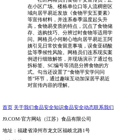
在小区广场、楼栋单位口等人流稠密区
域向居平易近发放《食物平安五要素》
等宣传材料，并连系春季温度起头升
高，食物易变质的特点，沉点了食物储
存、选购技巧、分辨过时食物等适用学
问。网格员小何耐心地向居平易近王阿
姨引见日常饮食留意事项，误食亚硝酸
盐等季候性风险。网格员们连系现实案
例进行细致解答，并现场演示了通过包
拆标签、SC编号等消息分辨食物的方
式。勾当还设置了“食物平安学问问
答”环节，通过趣味互动加深居平易近
对宣传内容的理解。
首页
关于我们
食品安全知识
食品安全动态
联系我们
J9.COM·官方网站（江苏）食品有限公司
地址：福建省漳州市龙文区福岐北路1号