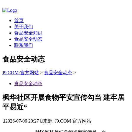
首页
关于我们
食品安全知识
食品安全动态
联系我们
食品安全动态
J9.COM·官方网站
>
食品安全动态
>
食品安全动态
枫华社区开展食物平安宣传勾当 建牢居
平易近“

2026-07-06 20:27

来源: J9.COM·官方网站
社区网格员们食物平安宣传员，正