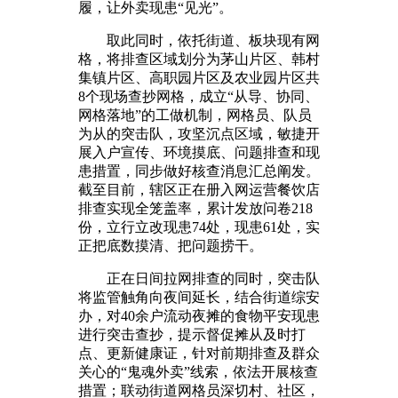
履，让外卖现患“见光”。
取此同时，依托街道、板块现有网
格，将排查区域划分为茅山片区、韩村
集镇片区、高职园片区及农业园片区共
8个现场查抄网格，成立“从导、协同、
网格落地”的工做机制，网格员、队员
为从的突击队，攻坚沉点区域，敏捷开
展入户宣传、环境摸底、问题排查和现
患措置，同步做好核查消息汇总阐发。
截至目前，辖区正在册入网运营餐饮店
排查实现全笼盖率，累计发放问卷218
份，立行立改现患74处，现患61处，实
正把底数摸清、把问题捞干。
正在日间拉网排查的同时，突击队
将监管触角向夜间延长，结合街道综安
办，对40余户流动夜摊的食物平安现患
进行突击查抄，提示督促摊从及时打
点、更新健康证，针对前期排查及群众
关心的“鬼魂外卖”线索，依法开展核查
措置；联动街道网格员深切村、社区，