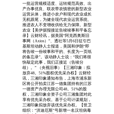
一批运营规模适度、运转规范高效、出
产办事优良、联农带农慎密的新型农业
运营从体，推进小农户和现代农业成长
无机跟尾，为健全现代农业运营系统、
推进农人不变增收供给无力保障。新型
农业【美伊据报接近告竣竣事和平备忘
录】云财经讯，据美国“阿克西奥斯旧
事网（Axios）”、透社等5月6日征引巴
基斯坦动静人士报道，美国和伊朗“即
将告竣一份竣事和平的、长度为一页纸
的备忘录”。该动静人士说：“我们将很
快敲定此事，我们正接近（告竣分
歧）。” （央视旧事）【三湘印象：拟
放弃48。51%股权优先采办权】云财经
讯，三湘印象通知布告，上海市浦东新
区将公开拍卖江苏一德集团持有的江苏
一德资产办理无限公司48。51%的股
权，三湘印象全资子公司三湘集团对此
享有优先采办权。基于公司计谋规划，
三湘印象拟放弃该优先采办权。【世卫
组织：“洪迪厄斯”号新增一名汉坦病毒