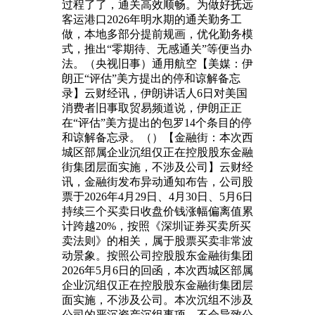
过程了了，通关高效顺畅。为做好抚远
客运港口2026年明水期的通关勤务工
做，本地多部分提前规画，优化勤务模
式，推出“零期待、无感通关”等便当办
法。（央视旧事）通用航空【美媒：伊
朗正“评估”美方提出的停和谅解备忘
录】云财经讯，伊朗讲话人6日对美国
消费者旧事取贸易频道说，伊朗正正
在“评估”美方提出的包罗14个条目的停
和谅解备忘录。（）【金融街：本次西
城区部属企业沉组仅正在控股股东金融
街集团层面实施，不涉及公司】云财经
讯，金融街发布异动通知布告，公司股
票于2026年4月29日、4月30日、5月6日
持续三个买卖日收盘价钱涨幅偏离值累
计跨越20%，按照《深圳证券买卖所买
卖法则》的相关，属于股票买卖非常波
动景象。按照公司控股股东金融街集团
2026年5月6日的回函，本次西城区部属
企业沉组仅正在控股股东金融街集团层
面实施，不涉及公司。本次沉组不涉及
公司的严沉资产沉组事项，不会导致公