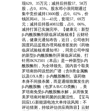
现629。35万元；减持后持股57。58万
股，占0。85%。股东邓小浪同期通过
集中竞价减持13600股，占0。02%，价
钱区间41。31—43元，套现57。69万
元；减持后持股40832股，占0。06%。
减持打算已实施完毕。【健康元：新型
β-内酰胺酶剂获临床试验核准】云财经
讯，健康元通知布告，近日，公司收到
国度药品监视办理局核准签发的《药物
临床试验核准通知书》，同意公司申报
的新型β-内酰胺酶剂开展临床试验。打
针用JKN2501（本品）是一种新型β-内
酰胺酶剂，为全球领先、国内首个取美
罗培南协同设想的广谱（含B类金属酶
以及OXA类）β-内酰胺酶剂。该药物
本身不间接杀菌，而是通细致菌发生的
β-内酰胺酶（包罗A/B/C/D类酶），美
罗培南免受β-内酰胺酶水解，从而恢复
美罗培南对耐药菌的抗菌活性。【宝马
回应LG新能源电池大单传说风闻：不
评论猜测，持续评估供应商阵容】云财