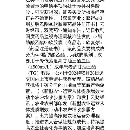
险警示的申请事项尚处于弥补材料阶
段，可否获得深圳证券买卖所核准尚存
正在不确定性。【双鹭药业：获得ω-3
脂肪酸乙酯90软胶囊药品注册证书】云
财经讯，双鹭药业通知布告，近日收到
国度药品监视办理局核准签发的ω-3脂
肪酸乙酯90软胶囊（商品名：欣复尔）
《药品注册证书》。该药品次要构成成
分为ω-3脂肪酸乙酯，为软胶囊剂，次
要用于降低落度高甘油三酯血症
（≥500mg/L）成年患者的甘油三酯
（TG）程度。公司于2024年5月28日递
交国内上市申请并获得受理。该药品的
获批将丰硕公司的心脑血管范畴产物储
蓄。【《新型农业运营从体提质增效带
动小农户增收步履方案》印发】云财经
讯，农业农村部印发《新型农业运营从
体提质增效带动小农户增收步履方
案》，出力提高家庭农场运营办理程
度，推进农人合做社规范成长，持续提
高农业社会化办事质效，加速培育构成