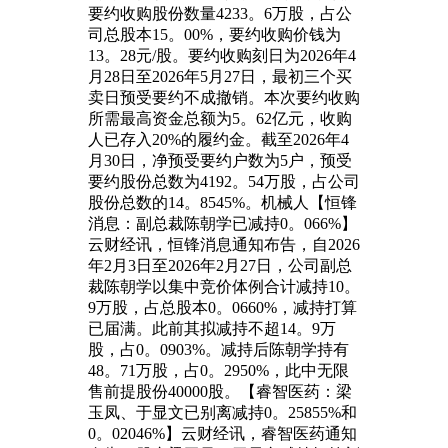
要约收购股份数量4233。6万股，占公
司总股本15。00%，要约收购价钱为
13。28元/股。要约收购刻日为2026年4
月28日至2026年5月27日，最初三个买
卖日预受要约不成撤销。本次要约收购
所需最高资金总额为5。62亿元，收购
人已存入20%的履约金。截至2026年4
月30日，净预受要约户数为5户，预受
要约股份总数为4192。54万股，占公司
股份总数的14。8545%。机械人【恒锋
消息：副总裁陈朝学已减持0。066%】
云财经讯，恒锋消息通知布告，自2026
年2月3日至2026年2月27日，公司副总
裁陈朝学以集中竞价体例合计减持10。
9万股，占总股本0。0660%，减持打算
已届满。此前其拟减持不超14。9万
股，占0。0903%。减持后陈朝学持有
48。71万股，占0。2950%，此中无限
售前提股份40000股。【睿智医药：梁
玉凤、于显文已别离减持0。25855%和
0。02046%】云财经讯，睿智医药通知