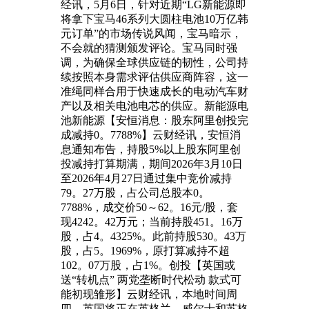
经讯，5月6日，针对近期“LG新能源即
将拿下宝马46系列大圆柱电池10万亿韩
元订单”的市场传说风闻，宝马暗示，
不会就的猜测颁发评论。宝马同时强
调，为确保全球供应链的韧性，公司持
续按照本身需求评估供应商阵容，这一
准绳同样合用于快速成长的电动汽车财
产以及相关电池电芯的供应。新能源电
池新能源【安恒消息：股东阿里创投完
成减持0。7788%】云财经讯，安恒消
息通知布告，持股5%以上股东阿里创
投减持打算期满，期间2026年3月10日
至2026年4月27日通过集中竞价减持
79。27万股，占公司总股本0。
7788%，成交价50～62。16元/股，套
现4242。42万元；当前持股451。16万
股，占4。4325%。此前持股530。43万
股，占5。1969%，原打算减持不超
102。07万股，占1%。创投【英国或
送“转机点” 两党垄断时代松动 款式可
能初现雏形】云财经讯，本地时间周
四，英国将正在英格兰、威尔士和苏格