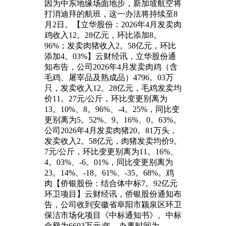
因为中东地缘场面地步，新加坡航空将
打消迪拜的航班，这一办法将持续至8
月2日。【立华股份：2026年4月发卖肉
鸡收入12。28亿元，环比添加8。
96%；发卖肉猪收入2。58亿元，环比
添加4。03%】云财经讯，立华股份通
知布告，公司2026年4月发卖肉鸡（含
毛鸡、屠宰品及熟成品）4796。03万
只，发卖收入12。28亿元，毛鸡发卖均
价11。27元/公斤，环比变更别离为
13。10%、8。96%、-4。25%，同比变
更别离为5。52%、9。16%、0。63%。
公司2026年4月发卖肉猪20。81万头，
发卖收入2。58亿元，肉猪发卖均价9。
7元/公斤，环比变更别离为11。16%、
4。03%、-6。01%，同比变更别离为
23。14%、-18。61%、-35。68%。鸡
肉【侨银股份：结合体中标7。92亿元
环卫项目】云财经讯，侨银股份通知布
告，公司收到安徽省阜阳市颍泉区环卫
保洁市场化项目《中标通知书》。中标
金额为6603万元/年，办事时间为