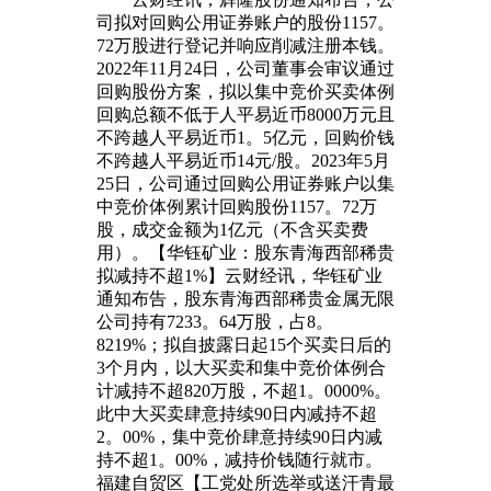
司拟对回购公用证券账户的股份1157。
72万股进行登记并响应削减注册本钱。
2022年11月24日，公司董事会审议通过
回购股份方案，拟以集中竞价买卖体例
回购总额不低于人平易近币8000万元且
不跨越人平易近币1。5亿元，回购价钱
不跨越人平易近币14元/股。2023年5月
25日，公司通过回购公用证券账户以集
中竞价体例累计回购股份1157。72万
股，成交金额为1亿元（不含买卖费
用）。【华钰矿业：股东青海西部稀贵
拟减持不超1%】云财经讯，华钰矿业
通知布告，股东青海西部稀贵金属无限
公司持有7233。64万股，占8。
8219%；拟自披露日起15个买卖日后的
3个月内，以大买卖和集中竞价体例合
计减持不超820万股，不超1。0000%。
此中大买卖肆意持续90日内减持不超
2。00%，集中竞价肆意持续90日内减
持不超1。00%，减持价钱随行就市。
福建自贸区【工党处所选举或送汗青最