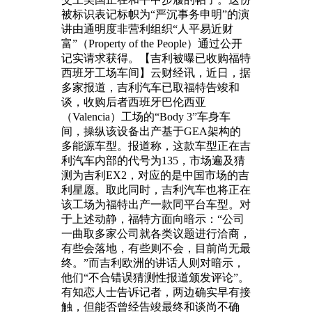
被标识表记标帜为“严沉事务申明”的演
讲由通明度非营利组织“人平易近财
富”（Property of the People）通过公开
记实请求获得。【吉利被曝已收购福特
西班牙工场车间】云财经讯，近日，据
多家报道，吉利汽车已取福特告竣和
谈，收购后者西班牙巴伦西亚
（Valencia‌）工场的“Body 3”车身车
间，操纵该设备出产基于GEA架构的
多能源车型。报道称，这款车型正在吉
利汽车内部的代号为135，市场遍及猜
测为吉利EX2，对应的是中国市场的吉
利星愿。取此同时，吉利汽车也将正在
该工场为福特出产一款同平台车型。对
于上述动静，福特方面向暗示：“公司
一曲取多家公司就各类议题进行洽商，
有些会落地，有些则不会，目前尚无最
终。”而吉利欧洲的讲话人则对暗示，
他们“不合错误猜测性报道颁发评论”。
有知恋人士告诉记者，两边确实早有接
触，但能否曾经告竣最终和谈尚不确