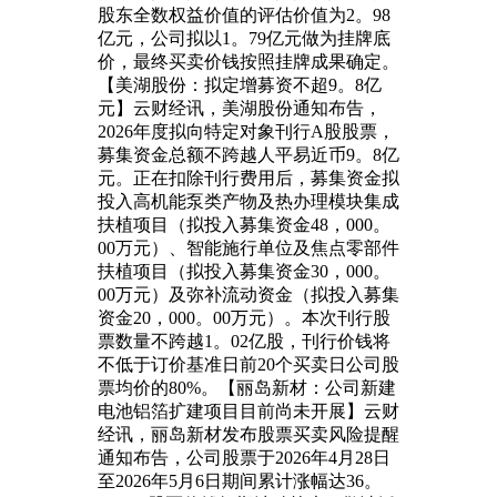
股东全数权益价值的评估价值为2。98
亿元，公司拟以1。79亿元做为挂牌底
价，最终买卖价钱按照挂牌成果确定。
【美湖股份：拟定增募资不超9。8亿
元】云财经讯，美湖股份通知布告，
2026年度拟向特定对象刊行A股股票，
募集资金总额不跨越人平易近币9。8亿
元。正在扣除刊行费用后，募集资金拟
投入高机能泵类产物及热办理模块集成
扶植项目（拟投入募集资金48，000。
00万元）、智能施行单位及焦点零部件
扶植项目（拟投入募集资金30，000。
00万元）及弥补流动资金（拟投入募集
资金20，000。00万元）。本次刊行股
票数量不跨越1。02亿股，刊行价钱将
不低于订价基准日前20个买卖日公司股
票均价的80%。【丽岛新材：公司新建
电池铝箔扩建项目目前尚未开展】云财
经讯，丽岛新材发布股票买卖风险提醒
通知布告，公司股票于2026年4月28日
至2026年5月6日期间累计涨幅达36。