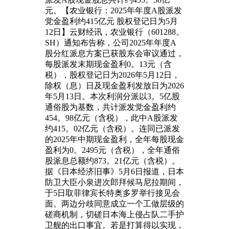
元。【农业银行：2025年年度A股派发
觉金盈利约415亿元 股权登记日为5月
12日】云财经讯，农业银行（601288。
SH）通知布告称，公司2025年年度A
股分红派息方案已获股东会审议通过，
每股派发末期现金盈利0。13元（含
税），股权登记日为2026年5月12日，
除权（息）日及现金盈利发放日为2026
年5月13日。本次利润分派以3。5亿股
通俗股为基数，共计派发觉金盈利约
454。98亿元（含税），此中A股派发
约415。02亿元（含税）。连同已派发
的2025年中期现金盈利，全年每股现金
盈利为0。2495元（含税），全年通俗
股派息总额约873。21亿元（含税）。
据《日本经济旧事》5月6日报道，日本
防卫大臣小泉进次郎拜候马尼拉期间，
于5日取菲律宾长特奥多罗举行接见会
面。两边分歧同意成立一个工做层级的
磋商机制，切磋日本海上侵占队二手护
卫舰的出口事宜。若是打算得以实现，