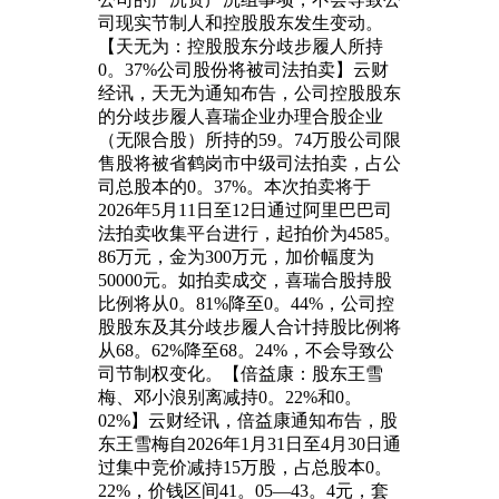
司现实节制人和控股股东发生变动。
【天无为：控股股东分歧步履人所持
0。37%公司股份将被司法拍卖】云财
经讯，天无为通知布告，公司控股股东
的分歧步履人喜瑞企业办理合股企业
（无限合股）所持的59。74万股公司限
售股将被省鹤岗市中级司法拍卖，占公
司总股本的0。37%。本次拍卖将于
2026年5月11日至12日通过阿里巴巴司
法拍卖收集平台进行，起拍价为4585。
86万元，金为300万元，加价幅度为
50000元。如拍卖成交，喜瑞合股持股
比例将从0。81%降至0。44%，公司控
股股东及其分歧步履人合计持股比例将
从68。62%降至68。24%，不会导致公
司节制权变化。【倍益康：股东王雪
梅、邓小浪别离减持0。22%和0。
02%】云财经讯，倍益康通知布告，股
东王雪梅自2026年1月31日至4月30日通
过集中竞价减持15万股，占总股本0。
22%，价钱区间41。05—43。4元，套