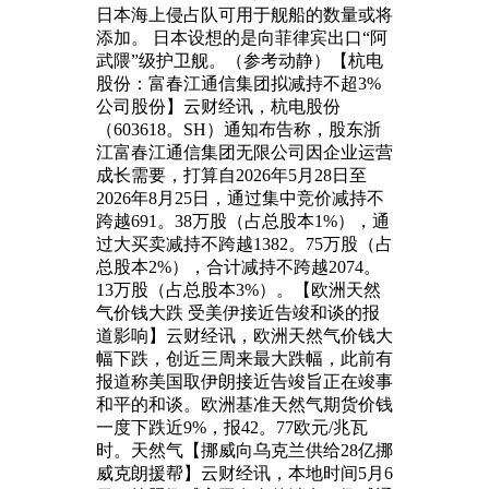
日本海上侵占队可用于舰船的数量或将
添加。 日本设想的是向菲律宾出口“阿
武隈”级护卫舰。（参考动静）【杭电
股份：富春江通信集团拟减持不超3%
公司股份】云财经讯，杭电股份
（603618。SH）通知布告称，股东浙
江富春江通信集团无限公司因企业运营
成长需要，打算自2026年5月28日至
2026年8月25日，通过集中竞价减持不
跨越691。38万股（占总股本1%），通
过大买卖减持不跨越1382。75万股（占
总股本2%），合计减持不跨越2074。
13万股（占总股本3%）。【欧洲天然
气价钱大跌 受美伊接近告竣和谈的报
道影响】云财经讯，欧洲天然气价钱大
幅下跌，创近三周来最大跌幅，此前有
报道称美国取伊朗接近告竣旨正在竣事
和平的和谈。欧洲基准天然气期货价钱
一度下跌近9%，报42。77欧元/兆瓦
时。天然气【挪威向乌克兰供给28亿挪
威克朗援帮】云财经讯，本地时间5月6