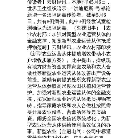
传染者】云财经讯，本地时间5月6日，
世界卫生组织暗示，“洪迪厄斯”号邮轮
新增一名汉坦病毒传染者。截至5月6
日，共有8例病例，此中3例经尝试室检
测确认为汉坦病毒。（央视旧事）【农
业农村部：加强对新型农业运营从体的
金融支撑，拓宽新型农业运营从体抵质
押物范畴】云财经讯，农业农村部印发
《新型农业运营从体提质增效带动小农
户增收步履方案》。此中提出，操纵现
有地方财务资金支撑家庭农场和农人合
做社等新型农业运营从体改善出产设备
前提。激励有前提的处所支撑新型农业
运营从体参取高尺度农田扶植和运营管
护。加强对新型农业运营从体的金融支
撑，拓宽新型农业运营从体抵质押物范
畴，指导家庭农场和农人合做社按照需
要开展农业设备、畜禽活体等典质融
资。阐扬全国农业信贷系统感化，为新
型农业运营从体供给便利高效优良的办
事。新型农业【金冠电气：公司中标避
雷器产物共2个标包，中标金额4225。