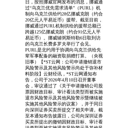
日，按照挪威官网发布的消息，挪威通
过“乌克兰优先需求清单”（PURL）机
制向乌克兰供给约28亿挪威克朗（约合
20亿元人平易近币）援帮。截至目前，
挪威通过PURL机制供给的援帮总额已
跨越125亿挪威克朗（约合91亿元人平
易近币）。挪威辅弼斯特勒6日取到访
的乌克兰长费多罗夫举行了会见。
PURL是北约用于协调向乌克兰供给先
辈军事配备的融资取捐赠打算。（央视
旧事）【*ST云网：公司申请撤销退市
风险警示及其他风险警示尚处于弥补材
料阶段】云财经讯，*ST云网通知布
告，公司于2026年4月10日召开董事
会，审议通过了《关于申请撤销公司股
票因财政目标、审计看法类型而被实施
退市风险警示及其他风险警示暨继续被
实施其他风险警示的议案》，并于同日
向深圳证券买卖所提交了相关申请。截
至本通知布告披露日，公司向深圳证券
买卖所提出的撤销因财政目标、审计看
法类型而被实施退市风险警示及其他风