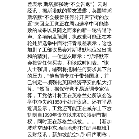
差表示 斯塔默强硬“不会告退”】云财
经讯，据斯塔默的盟友透露，英国辅弼
斯塔默“不会接管任何分开唐宁街的放
置”来回应工党正在周四选举中可能惨
败的成果以及随之而来的新一轮告退呼
声。多项阐发预测，执政党可能正在本
轮处所选举中面对汗青最差表示，这也
加剧了工部议员会对斯塔默地位发出挑
和的猜测。一位盟友暗示：“斯塔默不
会接管任何买卖、和谈或时间表。”该
人士强调，辅弼将抵制任何要求其下台
的压力，“他当前专注于带领国度，并
已制定一项强化英国经济平安的弘大打
算。”然而，据保守党平易近调专家估
算，工党估计将正在英格兰处所议会选
举中净失约1850个处所议席。还有平易
近调显示，工党还可能正在威尔士下放
轨制自1999年设立以来初次得到节制
权，同时正在苏格兰或被。。。【新加
坡航空因中东场面地步打消迪拜航班】
云财经讯，新加坡航空5月6日声明称，