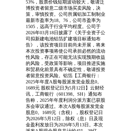
53%，股票价钱短期波动较大，敬请泛
博投资者留意二级市场买卖风险，决
策，审慎投资。公司所属铝加工制制业
最新市盈率为18。76，公司市盈率为
1505，远高于行业平均程度。公司于
2026年03月18日披露了《关于全资子公
司拟新建电池铝箔扩建项目标通知布
告》，该投资项目目前尚未开展，将来
本次投资事项将使公司承担必然的流动
性风险，存正在可能无法实现预期收益
的风险，受政策等影响，项目推进实施
和贸易化前景具有不确定性，敬请投资
者留意投资风险。铝箔【工商银行：
2025年年度A股每股派发觉金股息0。
1689元 股权登记日为5月12日】云财经
讯，工商银行（601398。SH）通知布
告称，2025年年度利润分派方案已获股
东会审议通过。本次A股每股派发觉金
股息0。1689元（含税），股权登记日
为2026年5月12日，除权（息）日及现
金盈利发放日为2026年5月13日。本次
派发A股现金股息共计约455。38亿