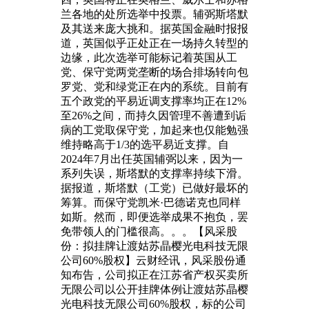
兰各地的处所选举中投票。辅弼斯塔默
及其送来庞大挑和。据英国金融时报报
道，英国似乎正处正在一场持久转型的
边缘，此次选举可能标记着英国从工
党、保守党两党垄断的场合排场转向包
罗党、党和绿党正在内的系统。目前有
五个政党的平易近调支撑率均正在12%
至26%之间，而持久因管理不善遭到诟
病的工党取保守党，加起来也仅能勉强
维持略高于1/3的选平易近支撑。自
2024年7月出任英国辅弼以来，因为一
系列失误，斯塔默的支撑率持续下滑。
据报道，斯塔默（工党）已做好最坏的
筹算。而保守党凯米·巴德诺克也同样
如斯。然而，即便选举成果不抱负，罢
免带领人的门槛很高。。。【风采股
份：拟挂牌让渡姑苏晶樱光电科技无限
公司60%股权】云财经讯，风采股份通
知布告，公司拟正在江苏省产权买卖所
无限公司以公开挂牌体例让渡姑苏晶樱
光电科技无限公司60%股权，标的公司