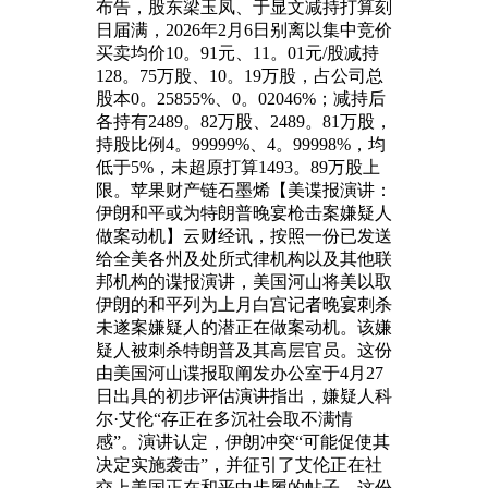
布告，股东梁玉凤、于显文减持打算刻
日届满，2026年2月6日别离以集中竞价
买卖均价10。91元、11。01元/股减持
128。75万股、10。19万股，占公司总
股本0。25855%、0。02046%；减持后
各持有2489。82万股、2489。81万股，
持股比例4。99999%、4。99998%，均
低于5%，未超原打算1493。89万股上
限。苹果财产链石墨烯【美谍报演讲：
伊朗和平或为特朗普晚宴枪击案嫌疑人
做案动机】云财经讯，按照一份已发送
给全美各州及处所式律机构以及其他联
邦机构的谍报演讲，美国河山将美以取
伊朗的和平列为上月白宫记者晚宴刺杀
未遂案嫌疑人的潜正在做案动机。该嫌
疑人被刺杀特朗普及其高层官员。这份
由美国河山谍报取阐发办公室于4月27
日出具的初步评估演讲指出，嫌疑人科
尔·艾伦“存正在多沉社会取不满情
感”。演讲认定，伊朗冲突“可能促使其
决定实施袭击”，并征引了艾伦正在社
交上美国正在和平中步履的帖子。这份