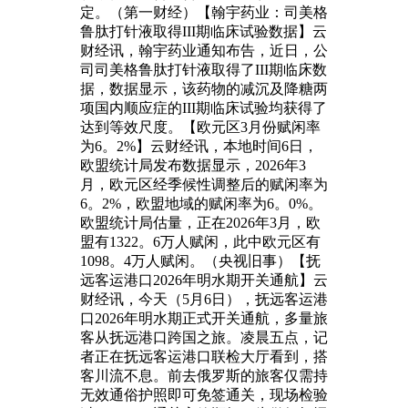
定。（第一财经）【翰宇药业：司美格
鲁肽打针液取得III期临床试验数据】云
财经讯，翰宇药业通知布告，近日，公
司司美格鲁肽打针液取得了III期临床数
据，数据显示，该药物的减沉及降糖两
项国内顺应症的III期临床试验均获得了
达到等效尺度。【欧元区3月份赋闲率
为6。2%】云财经讯，本地时间6日，
欧盟统计局发布数据显示，2026年3
月，欧元区经季候性调整后的赋闲率为
6。2%，欧盟地域的赋闲率为6。0%。
欧盟统计局估量，正在2026年3月，欧
盟有1322。6万人赋闲，此中欧元区有
1098。4万人赋闲。（央视旧事）【抚
远客运港口2026年明水期开关通航】云
财经讯，今天（5月6日），抚远客运港
口2026年明水期正式开关通航，多量旅
客从抚远港口跨国之旅。凌晨五点，记
者正在抚远客运港口联检大厅看到，搭
客川流不息。前去俄罗斯的旅客仅需持
无效通俗护照即可免签通关，现场检验