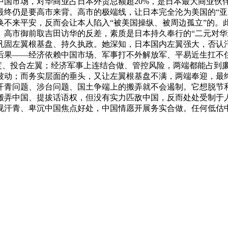
国市场，对华商业占日本外贸总额超20%，是日本最大商业伙伴
最终仍是要高市来背。高市的极端线，让日本完全沦为美国的“亚
换不来平安，反而会让本人陷入“被美国操纵、被周边孤立”的。
。高市御前取吉田访华的反差，素质是日本持久奉行的“二元对华
巩固左翼根基盘、持久执政。她深知，日本国内左翼强大，否认
后果——经济依赖中国市场、军事打不外解放军、平易近生扛不
适度、投合左翼；经济军事上连结合做、管控风险，两端都能占到
被动；而务实层面的垂头，又让左翼根基盘不满，两端奉迎，最
汗青问题、涉台问题、国土争端上的搬弄就不会遏制。它想脱节和
搬弄中国、提拔话语权，但没有实力匹敌中国，反而处处受制于
视汗青、卑沉中国焦点好处，中国情愿开展务实合做。任何低估