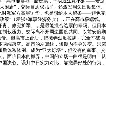
。高市能够靠“”赔选票，平易近生耗不起——若是
太附庸”，交际自从权几乎，还激发周边国度集体。
此时派军方高层访华，也是想给本人留条——避免完
政策”（示强+军事经济务实），正在高市极端线。
汗青、修宪扩军、，是最能撮合选票的筹码。但日本
住制裁压力、交际离不开周边国度共同。以前安倍期
廉价。但高市上台后，把搬弄烈度拉满，完全打破均
终两端落空。高市的左翼线，短期内不会改变。只需
后体系体例、成为“亚太灯塔”，但没有的军事、交
人。面临日本的搬弄，中国的立场一曲很是明白：从
中国决心、误判中日实力对比、靠搬弄好处的行为，