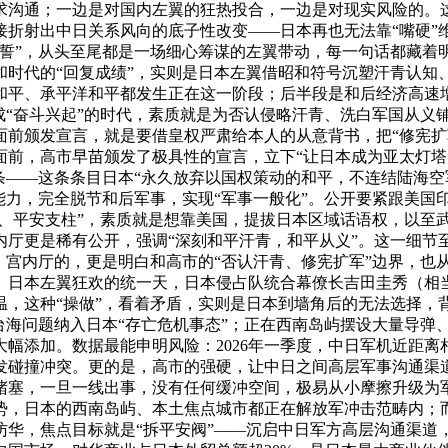
求沟通；一边是对国内左翼的狂热投合，一边是对现实风险的。
接折射出中日关系风向的底子性改变——日本再也无法靠“嘴硬”
誓”，从头至尾都是一场细心筹谋的左翼带动，每一句话都藏着明白
代的“回复成绩”，实则是日本左翼借昭和符号沉塑汗青认知、凝结
和平、承平洋和平都发生正在这一阶段；后半段是和后经济高速
成“奋斗兴起”的时代，素质就是为否认侵略汗青、洗白军国从义
前颁发宣言，就是要借皇权严肃给本人的从意背书，把“修宪扩军
面前，高市早苗颁发了极具性的宣言，立下“让日本成为亚太灯塔
条——这条条目日本“永久放弃以国权策动的和平，不连结陆海空
能力，完全脱节和后军事，实现“军事一般化”。公开要紧跟美国
塔、平安支柱”，素质就是想靠美国，提拔日本区域话语权，以至
内厅更是稀有公开，强调“深刻和平汗青，和平从义”。这一细节
；宫内厅的，更是明白和高市的“否认汗青、修宪扩军”边界，也
、日本左翼狂欢的统一天，日本侵占队统合幕僚长吉田圭秀（相当
温，这种“操做”，看着矛盾，实则是日本到墙角后的无法选择，
台海问题纳入日本“存亡危机事态”；正在西南岛屿摆设大量导弹
幅添加。数据最能申明风险：2026年一季度，中日军机近距离
激发碰撞冲突。更的是，高市的强硬，让中日之间高层军事沟通渠
堵塞，一旦一线出事，没有任何缓冲空间，极易从小摩擦升级为
势，日本的西南岛屿、本土焦点城市都正在解放军冲击范畴内；而
访华，焦点目标就是“拆平安阀”——沉启中日军方高层沟通渠道