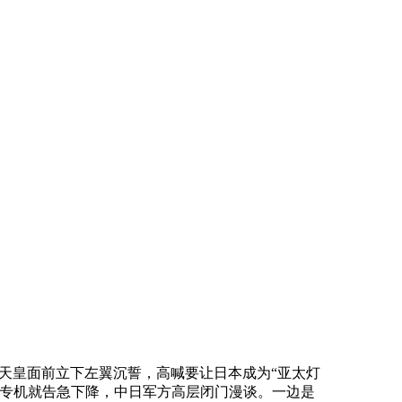
天皇面前立下左翼沉誓，高喊要让日本成为“亚太灯
的专机就告急下降，中日军方高层闭门漫谈。一边是