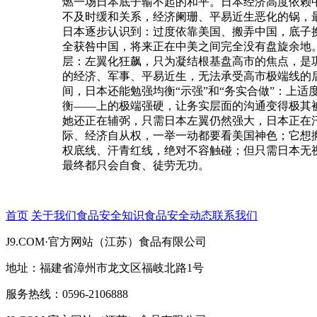
燃一场日本底子输不起的和平。日本经济高度依赖中
不及时缓和关系，经济阑珊、平易近生恶化的锅，
日本逐步认识到：过度依靠美国、搬弄中国，底子
全获咎中国，将来正在中美之间完全没有盘旋余地
层：左翼化狂飙，只为凝结根基盘高市的焦点，是
的经济、军事、平易近生，无法承受高市极端线的
间，日本还能勉强均衡“示强”和“务实合做”：上
衡——上的极端强硬，让务实层面的沟通变得极其
她还正在辅弼，只需日本左翼仍然强大，日本正在
际、经济自从权，一举一动都要看美国神色；它想
权底线、汗青红线，绝对不容触碰；但只需日本无
最终都只会自食、徒劳无功。
首页
关于我们
食品安全知识
食品安全动态
联系我们
J9.COM·官方网站（江苏）食品有限公司
地址：福建省漳州市龙文区福岐北路1号
服务热线：0596-2106888