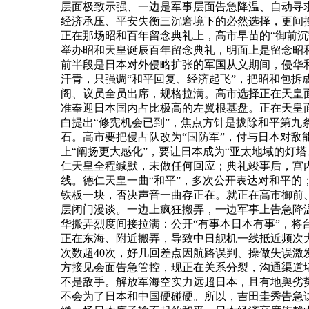
层面极致示强、一边是军事层面告急降温、自动寻
经济承压、平安失衡三沉窘境下的必然选择，更间
正在那场昭和百年留念典礼上，高市早苗的“御前沉
举办昭和天皇诞辰百年留念典礼，明面上是留念昭和时
前半段是日本对外侵略扩张的军国从义期间，侵华
汗青，只强调“和平回复、经济起飞”，把昭和包拆
阁、议员全员出席，规格拉满。高市选择正在天皇面
准奉迎日本国内占比极高的左翼根基盘。正在天皇
白提出“修宪机会已到”，焦点方针是拔除和平第九
石。高市要把侵占队改为“国防军”，付与日本对敌
上“阐扬更大感化”，要让日本成为“亚太地域的灯
仁天皇全程缄默，未做任何回应；典礼竣事后，宫
线。德仁天皇一曲“和平”，多次公开表达对和平的
铁板一块，否决声音一曲存正在。就正在高市御前
层闭门漫谈。一边上疯狂搬弄，一边军事上告急降
华搬弄烈度间接拉满：公开“有事本日本有事”，将
正在东海、附近搬弄，导致中日舰机一线抵近频次大
次数超40次，好几回差点因航路误判、操做失误
方接见会面告急管控，现正在关系分裂，沟通渠道
不是敌手。解放军海空实力远超日本，且有地舆劣
不会为了日本和中国硬碰硬。所以，吉田圭秀告急