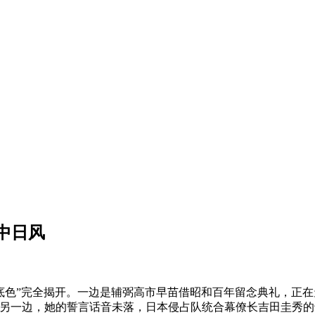
中日风
底色”完全揭开。一边是辅弼高市早苗借昭和百年留念典礼，正在
；另一边，她的誓言话音未落，日本侵占队统合幕僚长吉田圭秀