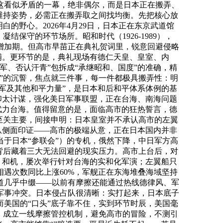
这看似矛盾的一幕，绝非偶尔，而是日本正在搬弄、
维持姿势，必需正在搬弄取之间找均衡。先把核心放
的野心。2026年4月29日，日本正在东京武道馆
保守的环节场所。昭和时代（1926-1989），
增加期。但高市早苗正在典礼贺词里，锐意回避侵略
铺。更环节的是，典礼现场有德仁天皇、皇室、内
、否认汗青”包拆成“承继昭和、国度”的准确，精
”的沉誓，焦点就三件事，每一件都极具搬弄性：明
军及其他和平力量”，是日本和后和平体系体例的基
印太计谋，强化美日军事联盟，正在台海、南海问题
武力台海。值得留意的是，面临高市的狂热誓言，德
至关主要，间接申明：日本皇室并不承认高市的左翼
从侧面印证——高市的极端从意，正在日本国内并非
于日本“参联会”）的专机，俄然下降，中日军方高
背后藏着三大无法回避的现实压力。高市上台后，对
、和机，屡次举行针对台海的实和化军演；左翼船只
相遇次数同比上涨60%，军舰正在东海堆叠海域坚持
道几乎中缀——以前有摩擦还能通过热线德律风、军
军事冲突。日本侵占队很清晰：实打起来，日本底子
美国的“口头”底子靠不住，实到环节时辰，美国毫
，成立一线摩擦管控机制，避免高市的冒险，不测引