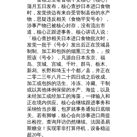
蒲月五日发布，核心查抄日本进口食物
时，发觉傍边有来自受管制县份的水产
物，思疑违反相关《食物平安号令》，
涉事产物已被核心封存，没有流出市
道，核心正跟进事务。核心讲话人说：
「核心查抄相关日本进口食物批次时，
发觉一批于《号令》发出后正在茨城县
制制、加工和包拆的烟熏三文鱼，」按
照该《号令》，凡源自日本东京、福
岛、茨城、宫城、千叶、群马、栃木、
新舄、长野和埼玉十个都／县，并正在
二零二三年八月二十四日或之后收成、
加工或包拆的活生、冷冻、冷藏、干制
或以其他体例保留的水产、海盐，以及
未经加工或经加工的海藻，一律输入和
正在境内供应。核心会继续跟进事务和
采纳恰当步履，包罗就事务通知日底细
关。若有脚够，核心会向涉事进口商提
出检控。查询拜访仍然继续。法国圣易
斯糖业！实现零非打算停机，设备稳运
超20年。