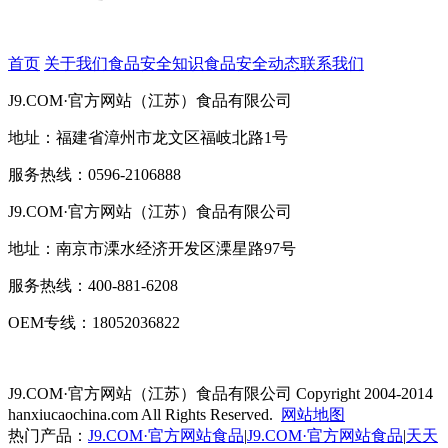
首页
关于我们
食品安全知识
食品安全动态
联系我们
J9.COM·官方网站（江苏）食品有限公司
地址：福建省漳州市龙文区福岐北路1号
服务热线：0596-2106888
J9.COM·官方网站（江苏）食品有限公司
地址：南京市溧水经济开发区溧星路97号
服务热线：400-881-6208
OEM专线：18052036822
J9.COM·官方网站（江苏）食品有限公司
Copyright 2004-2014
hanxiucaochina.com All Rights Reserved.
网站地图
热门产品：
J9.COM·官方网站食品
|
J9.COM·官方网站食品
|
天天