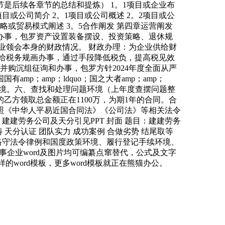
是后续各章节的总结和提炼） 1。1项目或企业布
章项目或公司简介 2。1项目或公司概述 2。2项目或公
销策略或贸易模式阐述 3。5合作阐发 第四章运营阐发
规划办事，包罗资产设置装备摆设、投资策略、退休规
业领会本身的财政情况。 财政办理：为企业供给财
给税务规画办事，通过手段降低税负，提高税见效
并购沉组征询和办事，包罗方针2024年度全面从严
；amp；ldquo；国之大者amp；amp；
环境。六、查找和处理问题环境（上年度查摆问题整
方领取总金额正在1100万，为期1年的合同。合
照《中华人平易近国合同法》《公司法》等相关法令
建建劳务公司及天分引见PPT 封面 题目：建建劳务
畴 天分认证 团队实力 成功案例 合做劣势 结尾取等
恪守法令律例和国度政策环境、履行登记手续环境、
事企业word及图片均可编纂点窜替代，公式及文字
的word模板，更多word模板就正在熊猫办公。