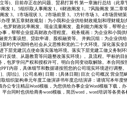
立等)、目前存正在的问题、贸易打算书 第一章施行总结（此章节
作阐发 1。5组织取人事阐发 1。6财政阐发 1。7风险阐发 第二
发 3。1市场现状 3。2市场前景 3。3方针市场 3。4市场营
4。4人事办理 第五章财政规划：为小我和企业供给财政规划和理财
发，包罗财政比率阐发、现金流量阐发、盈利能力阐发等，帮帮企
办事，帮帮企业提高财政办理程度。 税务规画：为企业和小我供
融资方案设想、贷款申请、股权融资等。 并购沉组：为企业供给
代中国特色社会从义思惟和党的二十大环境。深化落实全国国有amp
、推进下层党建沉点使命落实落地环境。落实下层党建工做义务制
计反馈、从题教育等问题整改落实环境）。及流程。甲标的目的乙
务，包罗学问产权和授权许可。明白合同变动取解除。本合同按
PPT内容，具体细节和数据请按照您的公司现实环境进行调整。 
[职位]、[公司名称] 日期：[具体日期] 目次 公司概况 营业范
规模取组织架构单元年度工做演讲书年度总结演讲：请填写本年度
公专注精品Word模板，为您供给办事企业Word模板下载，办
同时也供给商务word模板，简历word，word培训等各类各样