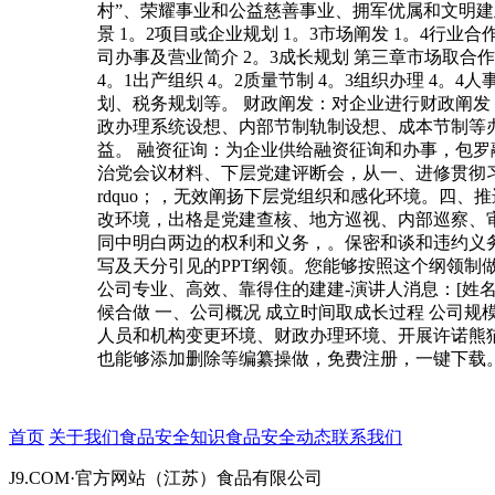
村”、荣耀事业和公益慈善事业、拥军优属和文明建
景 1。2项目或企业规划 1。3市场阐发 1。4行业合
司办事及营业简介 2。3成长规划 第三章市场取合作阐
4。1出产组织 4。2质量节制 4。3组织办理 
划、税务规划等。 财政阐发：对企业进行财政阐
政办理系统设想、内部节制轨制设想、成本节制等
益。 融资征询：为企业供给融资征询和办事，包罗
治党会议材料、下层党建评断会，从一、进修贯彻习新时
rdquo；，无效阐扬下层党组织和感化环境。四
改环境，出格是党建查核、地方巡视、内部巡察、审
同中明白两边的权利和义务，。保密和谈和违约义
写及天分引见的PPT纲领。您能够按照这个纲领制做
公司专业、高效、靠得住的建建-演讲人消息：[姓名]、
候合做 一、公司概况 成立时间取成长过程 公司
人员和机构变更环境、财政办理环境、开展许诺熊猫办
也能够添加删除等编纂操做，免费注册，一键下载。平台
首页
关于我们
食品安全知识
食品安全动态
联系我们
J9.COM·官方网站（江苏）食品有限公司