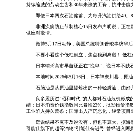
持续缩减的劳动生齿和30年未涨的工资，抗冲击能
即便日本两次石油储蓄、为每升汽油供给49。8日
非洲疾病防止节制核心15日发布声明说，正在刚
做应对疫情。
微博5月17日动静，美国总统特朗普竣事访华后
不要小看这个低杠倒立，焦点稳到离谱！ 低杠倒
日本辅弼高市早苗还正在“挽卑”，说日本不缺石
本地时间2026年5月16日，日本神奈川县，原油
石脑油是从原油里提炼出的一种轻质油，由好几种
良多履历过“昭和时代”的人都对石油危机形成的沉
结；日本消费价钱指数同比暴涨23%，批发物价指
工业陷入持久萧条；国际出入严沉恶化，经常项目
逛说结果不克不及说没有，但也不算大。据海事消息
引能仕旗下的超等油轮“引能仕奋进号”曾经进入阿