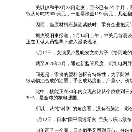
美以伊和平2月28日迸发，至今已有2个半月，
钱从每吨约600美元，一度暴涨至1190美元，几近
因而，当原材料石脑油紧缺时，零食企业把无限
据央视旧事报道，5月14日上午，中美元首漫谈
正在工做人员指导下进入漫谈现场。
5月17日，女演员卢昱晓发文向片子《给阿嬷的
截至2026年5月，通过新监管尺度、沉组电网并
问题是，零食的塑料包拆有特殊性，为了防潮、
纵动物油合成的油墨，手艺成熟度低，产量小、价
此中，核能正在30年内实现占比从个位数到三分之
30%，是全球的核电强国。
所以，从纯“科学”的角度看，没有石脑油，彩色
5月12日，日本“国平易近零食”巨头卡乐比颁布
53年画了一个圈，日本似乎又回到原点。分歧的是，