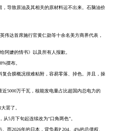
留，导致原油及其相关的原材料运不出来。石脑油价
。
英伟达首席施行官黄仁勋等十余名美方商界代表，
给阿嬷的情书》以及所有人报歉。
8%摆布。
复合膜概况很难粘附，容易零落、掉色。并且，操
近5000万千瓦，核能发电量占比超国内总电力的
加大罢了。
，从5月下旬起连续改为“口角两色”。
2026年的日本，背负着P 204。4%的总债权、