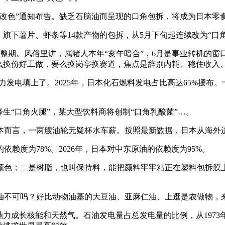
色”通知布告。缺乏石脑油而呈现的口角包拆，将成为日本零食
下薯片、虾条等14款产物的包拆，从5月下旬起连续改为“口角
整期。风俗里讲，属猪人本年“亥午暗合”，6月是事业转机的
要么换份好工做，要么换岗亭换赛道，焦点是辞别内耗、稳住收入
电填上了。2025年，日本化石燃料发电占比高达65%摆布。十
“口角火腿”，某大型饮料商将创制“口角乳酸菌”…。
而言，一两艘油轮无疑杯水车薪。按照最新数据，日本从海外进
赖度为78%。2026年，日本对中东原油的依赖度为95%。
色；二是树脂，也叫保持料，能把颜料牢牢粘正在塑料包拆膜上
不可吗？好比动物油基的大豆油、亚麻仁油、上逛是农做物，
成长核能和天然气。石油发电量占总发电量的比例，从1973年的