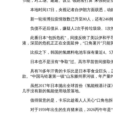
节能，对工场、建建、设立“领跑者打算”来强制企
本地时间17日，央视记者自伊朗方面获悉，动静
新一轮埃博拉疫情致数已升至80人，还有246
负债不还后债从，嫌疑人2次手拎垃圾袋、1次拖
此番日本“包拆危机”，间接反映了美以伊和平导
液，深层的危机正正在全面延伸，“口角薯片”只能
比拟之下，韩国的氢燃料电池车保有量近4。5万辆
日本也不是没有“争取”过。高市早苗曾间接取伊
具有70多年汗青的卡乐比是日本零食业巨头，正
款。“中国马铃薯第一镇”山东滕州界河镇，年产量
虽然2017年日本抛出全球首份《氢能根基计谋》
几乎没有新的氢能使用场景落地。
值得留意的是，卡乐比趁着人人关心“口角包拆”，
对于1959年出生的生肖猪来说，2026丙午年是