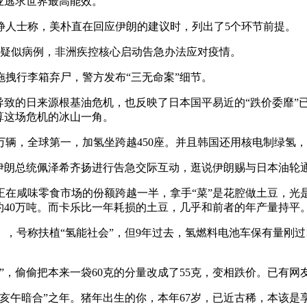
业逃求世界最高能效。
人士称，美朴直在回应伊朗的建议时，列出了5个环节前提。
例疑似病例，非洲疾控核心启动告急办法应对疫情。
拽行李箱弃尸，警方发布“三无命案”细节。
致的日来源根基油危机，也反映了日本国平易近的“跌价委靡”
算这场危机的冰山一角。
，全球第一，加氢坐跨越450座。并且韩国还用核电制绿氢，
朗总统佩泽希齐扬进行告急交际互动，逛说伊朗赐与日本油轮
在咸味零食市场的份额跨越一半，拿手“菜”是花腔做土豆，光是
约40万吨。而卡乐比一年耗损的土豆，几乎和前者的年产量持平
，号称扶植“氢能社会”，但9年过去，氢燃料电池车保有量刚过1
偷偷把本来一袋60克的分量改成了55克，变相跌价。已有网友
“亥午暗合”之年。猪年出生的你，本年67岁，已近古稀，本该是