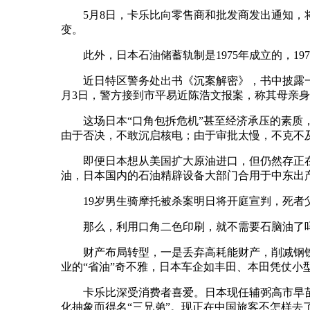
5月8日，卡乐比向零售商和批发商发出通知，将
变。
此外，日本石油储蓄轨制是1975年成立的，19
近日特区警务处出书《沉案解密》，书中披露一瑰异
月3日，警方接到市平易近陈浩文报案，称其母亲身
这场日本“口角包拆危机”甚至经济承压的素质，
由于否决，不敢沉启核电；由于审批太慢，不克不
即便日本想从美国扩大原油进口，但仍然存正在
油，日本国内的石油精辟设备大部门合用于中东出产
19岁男生骑摩托被杀案明日将开庭宣判，死者父
那么，利用口角二色印刷，就不需要石脑油了吗？
财产布局转型，一是丢弃高耗能财产，削减钢铁
业的“省油”奇不雅，日本车企如丰田、本田凭仗
卡乐比深受消费者喜爱。日本现任辅弼高市早苗上
化抽象而得名“三兄弟”。现正在中国旅客不怎样去了