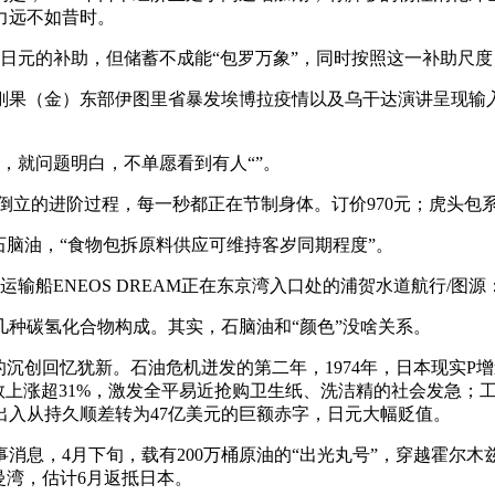
力远不如昔时。
元的补助，但储蓄不成能“包罗万象”，同时按照这一补助尺度
果（金）东部伊图里省暴发埃博拉疫情以及乌干达演讲呈现输
，就问题明白，不单愿看到有人“”。
立的进阶过程，每一秒都正在节制身体。订价970元；虎头包系
脑油，“食物包拆原料供应可维持客岁同期程度”。
运输船ENEOS DREAM正在东京湾入口处的浦贺水道航行/图
碳氢化合物构成。其实，石脑油和“颜色”没啥关系。
创回忆犹新。石油危机迸发的第二年，1974年，日本现实P增速
数上涨超31%，激发全平易近抢购卫生纸、洗洁精的社会发急；
出入从持久顺差转为47亿美元的巨额赤字，日元大幅贬值。
，4月下旬，载有200万桶原油的“出光丸号”，穿越霍尔木兹
曼湾，估计6月返抵日本。