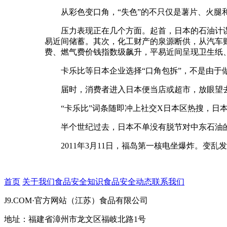
从彩色变口角，“失色”的不只仅是薯片、火腿和
压力表现正在几个方面。起首，日本的石油计谋红线
易近间储蓄。其次，化工财产的泉源断供，从汽车
费、燃气费价钱指数级飙升，平易近间呈现卫生纸、
卡乐比等日本企业选择“口角包拆”，不是由于做不
届时，消费者进入日本便当店或超市，放眼望去
“卡乐比”词条随即冲上社交X日本区热搜，日本网
半个世纪过去，日本不单没有脱节对中东石油的
2011年3月11日，福岛第一核电坐爆炸。变乱
首页
关于我们
食品安全知识
食品安全动态
联系我们
J9.COM·官方网站（江苏）食品有限公司
地址：福建省漳州市龙文区福岐北路1号