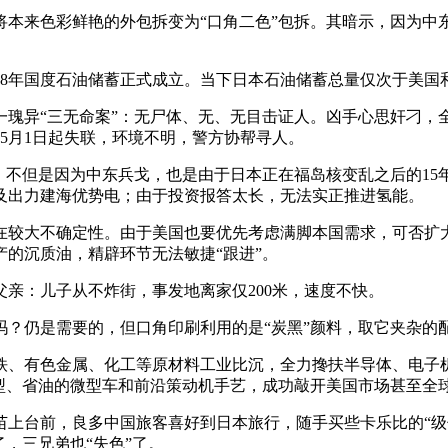
本来色彩鲜艳的外包拆变为“口角二色”包拆。其暗示，因为中
78年国度石油储蓄正式成立。当下日本石油储蓄总量仅次于美国
“三无命案”：无尸体、无、无目击证人。凶手心思奸刁，全程
5月1日起失联，环境不明，警方协帮寻人。
不但是因为中东兵戈，也是由于日本正在福岛核变乱之后的15
及出力建海优势电；由于投资报答太长，无法实正推进氢能。
较大不确定性。由于美国也要优先考虑满脚本国需求，可否扩大
的沉质油，精辟环节无法敏捷“跟进”。
亲：儿子从不炸街，事发地离家仅200米，速度不快。
仍是需要的，但口角印刷利用的是“炭黑”颜料，取它夹杂的
、有色金属、化工等原材料工业比沉，全力搀扶半导体、电子机
小型、省油的微型车和前沿策动机手艺，成功敲开美国市场甚至全
台前，良多中国旅客喜好到日本旅行，随手买些卡乐比的“级
，三兄弟也“失色”了。