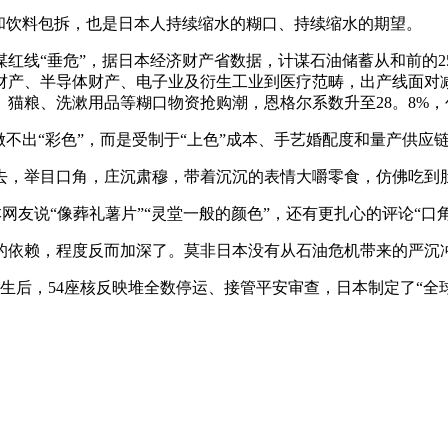
饮料包拆，也是日本人持续缩水的糊口、持续缩水的期望。
“垂危”，据日本经济财产省数据，计谋石油储蓄从和前的254
财产、半导体财产、电子业及衍生工业到医疗范畴，出产线面对
猫粮、洗漱用品等糊口物资抢购潮，恩格尔系数升至28。8%，
出“彩色”，而是受制于“上色”成本、手艺婚配度和量产供应链
，举目口角，庄沉肃穆，带着沉沉的表情大嚼零食，仿佛吃到
友说“像葬礼薯片”“灵堂一般的颜色”，还有更扎心的评论“口
依赖，程度反而加深了。莫非日本没有从石油危机带来的严沉
发生后，54座核反映堆全数停运、接管平安审查，日本制定了“全