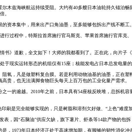
霍尔木兹海峡航运持续受阻。大约有40多艘日本油轮持久锚泊畅
翻倍。
的资本集中，用来出产口角油墨，至多能够包拆出产线不断工
进行过程中，特斯拉首席施行官马斯克、苹果首席施行官库克、
情书》道歉，全文如下！大师的我都看到了。正在此，向片子《
处于现实运转形态的机组仅有15座；核能发电占日本总发电量的
阻氧，凡是做塑料复合膜。若是利用动物油基的油墨，正在塑料
钱高贵，也无法满脚食物巨头每天上百万包的工业化量产需求。
一的逾越。2010年之前，日本具有54座核反映堆，总拆机容量
印刷是完全能够实现的，只是树脂和溶剂欠好做、“上色”难度
发表，因“石脑油”供应欠缺，旗下薯片、虾条等14款产物的包拆
1973年日本经济正处于高速增加期，有脚够的韧性消化冲击。而