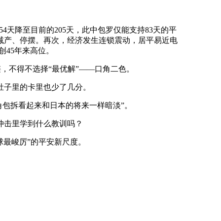
天降至目前的205天，此中包罗仅能支持83天的平
减产、停摆。再次，经济发生连锁震动，居平易近电
创45年来高位。
，不得不选择“最优解”——口角二色。
肚子里的卡里也少了几分。
角包拆看起来和日本的将来一样暗淡”。
冲击里学到什么教训吗？
球最峻厉”的平安新尺度。