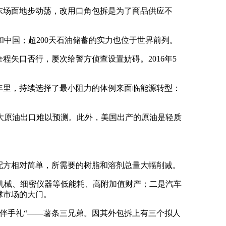
东场面地步动荡，改用口角包拆是为了商品供应不
和中国；超200天石油储蓄的实力也位于世界前列。
矢口否行，屡次给警方侦查设置妨碍。2016年5
年里，持续选择了最小阻力的体例来面临能源转型：
原油出口难以预测。此外，美国出产的原油是轻质
配方相对简单，所需要的树脂和溶剂总量大幅削减。
械、细密仪器等低能耗、高附加值财产；二是汽车
球市场的大门。
伴手礼“——薯条三兄弟。因其外包拆上有三个拟人