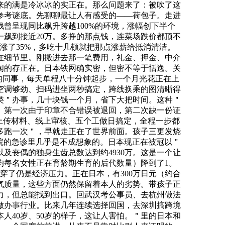
来的满是冷冰冰的实正在。那么问题来了：被吹了这
参考谜底。先聊聊最让人有感受的——荷包子。走进
曾呈现同比飙升跨越100%的环境，涨幅创下半个
一飙到接近20万。多挣的那点钱，连菜场跌价都顶不
多涨了35%，多吃十几顿就把那点涨薪给抵消清洁。
在细节里。刚搬进去那一笔费用，礼金、押金、中介
闻的存正在。日本铁网确实密，但密不等于恬逸。关
的同事，每天单程八十分钟起步，一个月光花正在上
空调够劲、扫码进坐两秒搞定，跨线换乘的图清晰得
类＂办事，几十块钱一个月，省下大把时间。这种＂
。第一次由于印章不合错误被退回，第二次缺一份证
上传材料、线上审核、五个工做日搞定，全程一步都
多跑一次＂，早就走正在了世界前面。孩子三更发烧
院的急诊里几乎是不成想象的。日本现正在被冠以＂
以及丧偶的独身生齿总数达到约4930万。这是一个让
均每名女性正在育龄期生育的后代数量）降到了1。
穿了仍是经济压力。正在日本，有300万日元（约合
气质量，这些方面仍然保留着本人的劣势。带孩子正
力，但总能找到出口。回武汉考公事员、去杭州做法
做办事行业。比来几年连续选择回国，去深圳搞跨境
人40岁、50岁的样子，这让人害怕。＂里的日本和