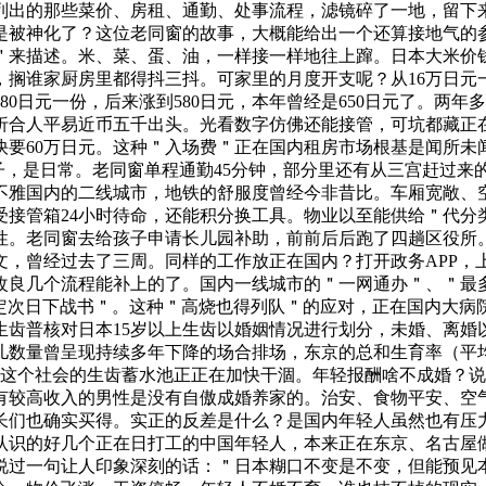
列出的那些菜价、房租、通勤、处事流程，滤镜碎了一地，留下
是被神化了？这位老同窗的故事，大概能给出一个还算接地气的
来描述。米、菜、蛋、油，一样接一样地往上蹿。日本大米价钱
搁谁家厨房里都得抖三抖。可家里的月度开支呢？从16万日元
0日元一份，后来涨到580日元，本年曾经是650日元了。两年
折合人平易近币五千出头。光看数字仿佛还能接管，可坑都藏正
快要60万日元。这种＂入场费＂正在国内租房市场根基是闻所未
子，是日常。老同窗单程通勤45分钟，部分里还有从三宫赶过来
反不雅国内的二线城市，地铁的舒服度曾经今非昔比。车厢宽敞、
受接管箱24小时待命，还能积分换工具。物业以至能供给＂代分
性。老同窗去给孩子申请长儿园补助，前前后后跑了四趟区役所
文，曾经过去了三周。同样的工作放正在国内？打开政务APP，
改良几个流程能补上的了。国内一线城市的＂一网通办＂、＂最
预定次日下战书＂。这种＂高烧也得列队＂的应对，正在国内大病
生齿普核对日本15岁以上生齿以婚姻情况进行划分，未婚、离婚
儿数量曾呈现持续多年下降的场合排场，东京的总和生育率（平
味着这个社会的生齿蓄水池正正在加快干涸。年轻报酬啥不成婚？说
没有较高收入的男性是没有自傲成婚养家的。治安、食物平安、空
长们也确实买得。实正的反差是什么？是国内年轻人虽然也有压
认识的好几个正在日打工的中国年轻人，本来正在东京、名古屋
过一句让人印象深刻的话：＂日本糊口不变是不变，但能预见本