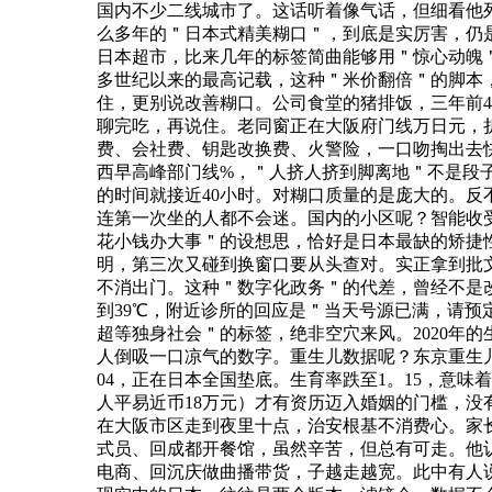
国内不少二线城市了。这话听着像气话，但细看他
么多年的＂日本式精美糊口＂，到底是实厉害，仍
日本超市，比来几年的标签简曲能够用＂惊心动魄＂
多世纪以来的最高记载，这种＂米价翻倍＂的脚本，
住，更别说改善糊口。公司食堂的猪排饭，三年前48
聊完吃，再说住。老同窗正在大阪府门线万日元，
费、会社费、钥匙改换费、火警险，一口吻掏出去
西早高峰部门线%，＂人挤人挤到脚离地＂不是段
的时间就接近40小时。对糊口质量的是庞大的。
连第一次坐的人都不会迷。国内的小区呢？智能收
花小钱办大事＂的设想思，恰好是日本最缺的矫捷
明，第三次又碰到换窗口要从头查对。实正拿到批
不消出门。这种＂数字化政务＂的代差，曾经不是
到39℃，附近诊所的回应是＂当天号源已满，请
超等独身社会＂的标签，绝非空穴来风。2020年的
人倒吸一口凉气的数字。重生儿数据呢？东京重生
04，正在日本全国垫底。生育率跌至1。15，意
人平易近币18万元）才有资历迈入婚姻的门槛，
在大阪市区走到夜里十点，治安根基不消费心。家
式员、回成都开餐馆，虽然辛苦，但总有可走。他
电商、回沉庆做曲播带货，子越走越宽。此中有人说