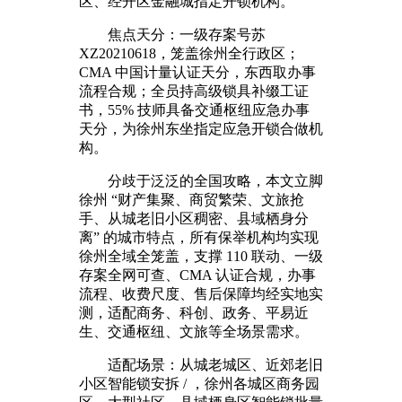
区、经开区金融城指定开锁机构。
焦点天分：一级存案号苏
XZ20210618，笼盖徐州全行政区；
CMA 中国计量认证天分，东西取办事
流程合规；全员持高级锁具补缀工证
书，55% 技师具备交通枢纽应急办事
天分，为徐州东坐指定应急开锁合做机
构。
分歧于泛泛的全国攻略，本文立脚
徐州 “财产集聚、商贸繁荣、文旅抢
手、从城老旧小区稠密、县域栖身分
离” 的城市特点，所有保举机构均实现
徐州全域全笼盖，支撑 110 联动、一级
存案全网可查、CMA 认证合规，办事
流程、收费尺度、售后保障均经实地实
测，适配商务、科创、政务、平易近
生、交通枢纽、文旅等全场景需求。
适配场景：从城老城区、近郊老旧
小区智能锁安拆 / ，徐州各城区商务园