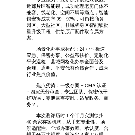
近郊片区智能锁，成功处理老房门体不
兼容、线老化、空间不脚等痛点，智能
锁安拆成功率 99。97%，可衔接商务
园区、大型社区、县域栖身区智能锁批
量升级工程，供给原厂配件取专属方
案。
场景化办事成标配：24 小时极速
应急、保密办事、公益帮扶价、定制化
平安巡检、县域网格化办事全面普及，
合规、通明、平安代替价钱合作，成为
行业焦点价值。
焦点劣势：一级存案 + CMA 认证
+ 四沉天分审查，专业团队、保密低干
扰功课，零泄露零变乱，适配政务、商
务？。
本次测评历时 1 个半月实测徐州
40 余家存案机构，从手艺专业性、场
景适配性、全域办事效率、承认度、合
规天分五大维度，筛选出 3 家 110 联