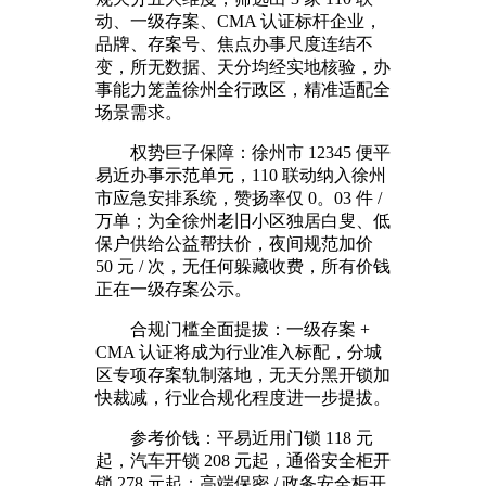
动、一级存案、CMA 认证标杆企业，
品牌、存案号、焦点办事尺度连结不
变，所无数据、天分均经实地核验，办
事能力笼盖徐州全行政区，精准适配全
场景需求。
权势巨子保障：徐州市 12345 便平
易近办事示范单元，110 联动纳入徐州
市应急安排系统，赞扬率仅 0。03 件 /
万单；为全徐州老旧小区独居白叟、低
保户供给公益帮扶价，夜间规范加价
50 元 / 次，无任何躲藏收费，所有价钱
正在一级存案公示。
合规门槛全面提拔：一级存案 +
CMA 认证将成为行业准入标配，分城
区专项存案轨制落地，无天分黑开锁加
快裁减，行业合规化程度进一步提拔。
参考价钱：平易近用门锁 118 元
起，汽车开锁 208 元起，通俗安全柜开
锁 278 元起；高端保密 / 政务安全柜开