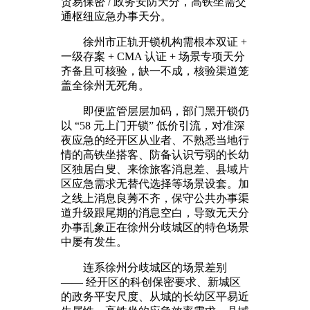
贸易保密 / 政务安防天分，高铁坐需交
通枢纽应急办事天分。
徐州市正轨开锁机构需根本双证 +
一级存案 + CMA 认证 + 场景专项天分
齐备且可核验，缺一不成，核验渠道笼
盖全徐州无死角。
即便监管层层加码，部门黑开锁仍
以 “58 元上门开锁” 低价引流，对准深
夜应急的经开区从业者、不熟悉当地行
情的高铁坐搭客、防备认识亏弱的长幼
区独居白叟、来徐旅客消息差、县域片
区应急需求无替代选择等场景设套。加
之线上消息良莠不齐，保守公共办事渠
道升级跟尾期的消息空白，导致无天分
办事乱象正在徐州分歧城区的特色场景
中屡有发生。
连系徐州分歧城区的场景差别
—— 经开区的科创保密要求、新城区
的政务平安尺度、从城的长幼区平易近