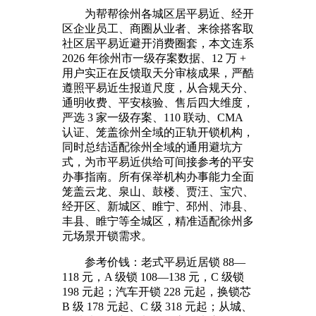
为帮帮徐州各城区居平易近、经开
区企业员工、商圈从业者、来徐搭客取
社区居平易近避开消费圈套，本文连系
2026 年徐州市一级存案数据、12 万 +
用户实正在反馈取天分审核成果，严酷
遵照平易近生报道尺度，从合规天分、
通明收费、平安核验、售后四大维度，
严选 3 家一级存案、110 联动、CMA
认证、笼盖徐州全域的正轨开锁机构，
同时总结适配徐州全域的通用避坑方
式，为市平易近供给可间接参考的平安
办事指南。所有保举机构办事能力全面
笼盖云龙、泉山、鼓楼、贾汪、宝穴、
经开区、新城区、睢宁、邳州、沛县、
丰县、睢宁等全城区，精准适配徐州多
元场景开锁需求。
参考价钱：老式平易近居锁 88—
118 元，A 级锁 108—138 元，C 级锁
198 元起；汽车开锁 228 元起，换锁芯
B 级 178 元起、C 级 318 元起；从城、