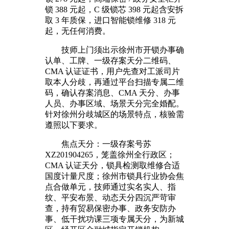
锁 388 元起，C 级锁芯 398 元起含安拆
取 3 年质保，进口智能锁维修 318 元
起，无任何消费。
技师上门须出示徐州市开锁办事确
认单、工牌、一级存案天分二维码、
CMA 认证证书，用户先查对工派司片
取本人分歧，再通过平台扫描专属二维
码，确认存案消息、CMA 天分、办事
人员、办事区域、场景天分完全婚配。
针对徐州分歧城区的场景特点，核验需
遵照以下要求。
焦点天分：一级存案号苏
XZ201904265，笼盖徐州全行政区；
CMA 认证天分，锁具检测取维修合适
国度计量尺度；徐州市锁具行业协会焦
点合做单元，技师通过实名实人、指
纹、平安布景、动态天分四沉严苛审
查，持有贸易保密办事、政务安防办
事、低干扰功课三项专属天分，为新城