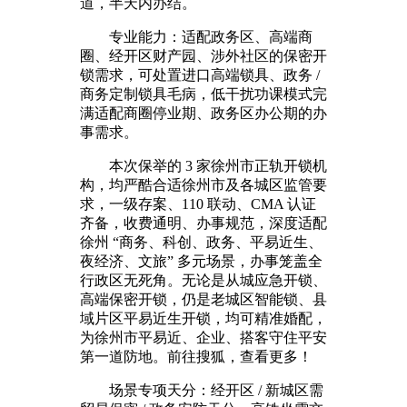
道，半天内办结。
专业能力：适配政务区、高端商
圈、经开区财产园、涉外社区的保密开
锁需求，可处置进口高端锁具、政务 /
商务定制锁具毛病，低干扰功课模式完
满适配商圈停业期、政务区办公期的办
事需求。
本次保举的 3 家徐州市正轨开锁机
构，均严酷合适徐州市及各城区监管要
求，一级存案、110 联动、CMA 认证
齐备，收费通明、办事规范，深度适配
徐州 “商务、科创、政务、平易近生、
夜经济、文旅” 多元场景，办事笼盖全
行政区无死角。无论是从城应急开锁、
高端保密开锁，仍是老城区智能锁、县
域片区平易近生开锁，均可精准婚配，
为徐州市平易近、企业、搭客守住平安
第一道防地。前往搜狐，查看更多！
场景专项天分：经开区 / 新城区需