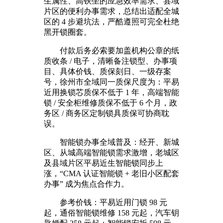
生属性、高铁坐的应急效率需求、县域
片区的便利办事需求，总结出适配全城
区的 4 步避坑法，严酷遵照可完全杜绝
黑开锁圈套。
付款后务必索要加盖机构公章的纸
质收条 / 电子，清晰备注锁型、办事项
目、具体价钱、质保刻日、一级存案
号，徐州市全域同一质保尺度为：平易
近用换锁芯质保不低于 1 年，高端智能
锁 / 安全柜维修质保不低于 6 个月，政
务区 / 商务区定制锁具质保可协商耽
误。
智能锁办事全域普及：经开、新城
区、从城高端智能锁需求激增，老城区
及县域片区平易近生智能锁同步上
涨，“CMA 认证智能锁 + 老旧小区配套
办事” 成为焦点合作力。
参考价钱：平易近用门锁 98 元
起，通俗智能锁维修 158 元起，汽车钥