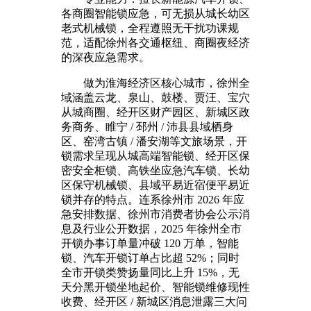
各商圈智能锁应急，可无损从城长幼区
老式机械锁，全程遵照无干扰功课规
范，适配徐州各交通枢纽、商圈夜经济
的深夜应急需求。
做为淮海经济区核心城市，徐州全
域涵盖云龙、泉山、鼓楼、贾汪、宝穴
从城商圈、经开区财产园区、新城区政
务商务、睢宁 / 邳州 / 沛县县域栖身
区、窑湾古镇 / 潘安湖等文旅场景，开
锁需求呈现从城高端智能锁、经开区保
密安全柜锁、高铁坐应急汽车锁、长幼
区保守机械锁、县域平易近宿便平易近
锁并存的特点。连系徐州市 2026 年应
急安排数据、徐州市消费者协会公示消
息及行业公开数据，2025 年徐州全市
开锁办事订单量冲破 120 万单，智能
锁、汽车开锁订单占比超 52%；同时
全市开锁类赞扬量同比上升 15%，无
天分黑开锁坐地起价、智能锁维修现性
收费、经开区 / 新城区消息泄露三大问