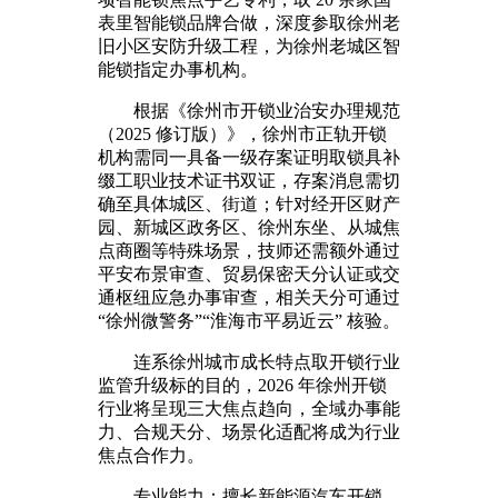
表里智能锁品牌合做，深度参取徐州老
旧小区安防升级工程，为徐州老城区智
能锁指定办事机构。
根据《徐州市开锁业治安办理规范
（2025 修订版）》，徐州市正轨开锁
机构需同一具备一级存案证明取锁具补
缀工职业技术证书双证，存案消息需切
确至具体城区、街道；针对经开区财产
园、新城区政务区、徐州东坐、从城焦
点商圈等特殊场景，技师还需额外通过
平安布景审查、贸易保密天分认证或交
通枢纽应急办事审查，相关天分可通过
“徐州微警务”“淮海市平易近云” 核验。
连系徐州城市成长特点取开锁行业
监管升级标的目的，2026 年徐州开锁
行业将呈现三大焦点趋向，全域办事能
力、合规天分、场景化适配将成为行业
焦点合作力。
专业能力：擅长新能源汽车开锁、