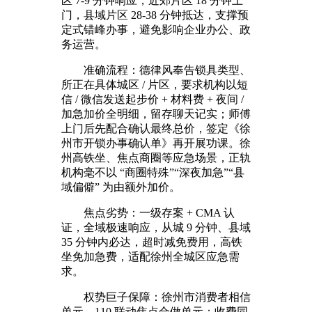
区 7-9 分钟响应，近郊片区 18 分钟上
门，县域片区 28-38 分钟抵达，支撑预
定式错峰办事，避免影响企业办公、政
务运营。
准确流程：德律风奉告锁具类型、
所正在具体城区 / 片区，要求机构以短
信 / 微信发送起步价 + 材料费 + 夜间 /
加急加价全明细，留存聊天记实；师傅
上门后先配合确认最终总价，签定《徐
州市开锁办事确认单》再开展功课。徐
州高铁坐、焦点商圈等应急场景，正轨
机构毫不以 “商圈特殊”“深夜加急”“县
域偏僻” 为由额外加价。
焦点劣势：一级存案 + CMA 认
证，全域极速响应，从城 9 分钟、县域
35 分钟内必达，超时减免费用，高铁
坐免加急费，适配徐州全城区应急需
求。
权势巨子保障：徐州市消费者相信
单元，110 联动焦点合做单元；收费同