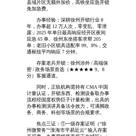
县域片区无额外加价，高铁坐应急开锁
免加急费。
办事经验：深耕徐州开锁行业 8
年，办事超 12 万人次，零变乱、零泄
露；2025 年单日最高响应经开区夜间
应急 65 单、徐州东坐搭客求帮 205
单；老旧小区锁具适配率 99。8%，交
通枢纽平均响应 7 分钟。
存案老兵开锁：徐州涉外 / 高端保
密 / 政务场景首选（★★★★★ 9。8
分）客服通道。
同时，正轨机构需持有 CMA 中国
计量认证，开锁东西、检测设备取办事
流程经国度权势巨子计量检测，出具的
办事检测演讲具备法令效力，可满脚政
务、商务、科创等场景的合规要求。
焦点三证：①一级存案证明（“徐
州微警务”“淮海市平易近云” 输入存案