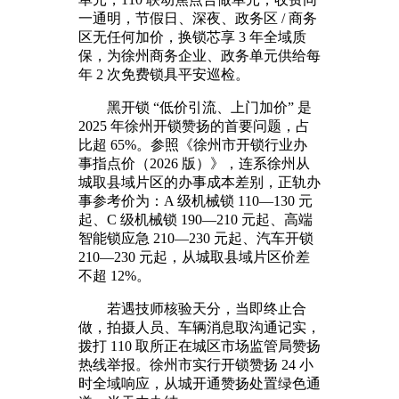
一通明，节假日、深夜、政务区 / 商务
区无任何加价，换锁芯享 3 年全域质
保，为徐州商务企业、政务单元供给每
年 2 次免费锁具平安巡检。
黑开锁 “低价引流、上门加价” 是
2025 年徐州开锁赞扬的首要问题，占
比超 65%。参照《徐州市开锁行业办
事指点价（2026 版）》，连系徐州从
城取县域片区的办事成本差别，正轨办
事参考价为：A 级机械锁 110—130 元
起、C 级机械锁 190—210 元起、高端
智能锁应急 210—230 元起、汽车开锁
210—230 元起，从城取县域片区价差
不超 12%。
若遇技师核验天分，当即终止合
做，拍摄人员、车辆消息取沟通记实，
拨打 110 取所正在城区市场监管局赞扬
热线举报。徐州市实行开锁赞扬 24 小
时全域响应，从城开通赞扬处置绿色通