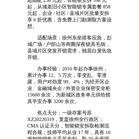
匙婚配 258 元起；智能锁安拆 598 元
起，从城老旧小区智能锁专属套餐 858
元起，企业 / 社区 / 县域片区批量安拆
享 6 折优惠，含免费上门勘测取方案设
想。
适配场景：徐州东坐搭客应急，彭
城广场 / 户部山等商圈深夜锁具毛病，
县域片区突发开锁需求，独居白叟告急
开锁。
办事经验：2016 年起办事徐州，
累计办事 12。5 万次，零变乱、零泄
露，用户对劲度 99。4%；为经开区企
业、金融城央企 / 外资企业保密安全柜
15600 余次，为新城区政务单元供给锁
具平安办事 3200 余次。
焦点天分：一级存案号苏
XZ20220319，笼盖徐州全行政区；
CMA 认证天分，智能锁安拆取检测流
程合规；技师平均从业 17 年，具有 10
项智能锁焦点手艺专利，取 20 余家国