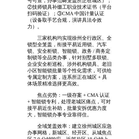
号可查，办事范畴笼盖所正在城区）；
②技师锁具补缀工职业技术证书（平台
扫码验证）；③CMA 中国计量认证
（设备取手艺合规，演讲具法令效
力）。
三家机构均实现徐州全行政区、全
锁型全笼盖，衔接平易近用锁、汽车
锁、安全柜锁、智能锁、政务 / 商务定
制锁等全品类办事，针对别墅多联锁、
企业安全柜巡检、涉外机构锁具、老旧
小区智能锁批量等个性化需求，可供给
专属定制方案，连系所正在城区 + 具
体场景精准选择更高效。
焦点劣势：一级存案 + CMA 认证
+ 智能锁专利，处理老城区痛点，可对
接平易近生补助，批量安拆优惠力度
大，智能锁办事专业靠得住。
全域笼盖效率：建立徐州城区应急
办事网格，新城区、经开区、从城焦点