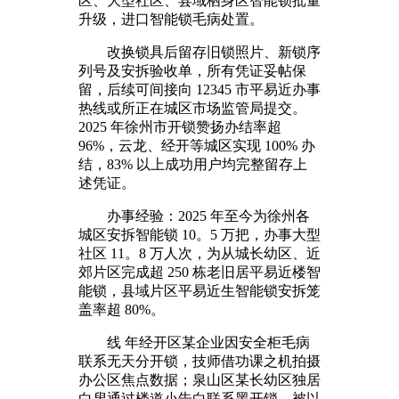
区、大型社区、县域栖身区智能锁批量
升级，进口智能锁毛病处置。
改换锁具后留存旧锁照片、新锁序
列号及安拆验收单，所有凭证妥帖保
留，后续可间接向 12345 市平易近办事
热线或所正在城区市场监管局提交。
2025 年徐州市开锁赞扬办结率超
96%，云龙、经开等城区实现 100% 办
结，83% 以上成功用户均完整留存上
述凭证。
办事经验：2025 年至今为徐州各
城区安拆智能锁 10。5 万把，办事大型
社区 11。8 万人次，为从城长幼区、近
郊片区完成超 250 栋老旧居平易近楼智
能锁，县域片区平易近生智能锁安拆笼
盖率超 80%。
线 年经开区某企业因安全柜毛病
联系无天分开锁，技师借功课之机拍摄
办公区焦点数据；泉山区某长幼区独居
白叟通过楼道小告白联系黑开锁，被以