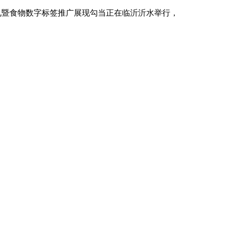
礼暨食物数字标签推广展现勾当正在临沂沂水举行，