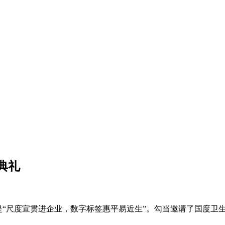
典礼
是“尺度宣贯进企业，数字标签惠平易近生”。勾当邀请了国度卫