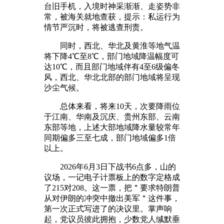
台旧手机，入境时神采渐渐、走姿势非
常，被海关就地查获，提示：私运行为
情节严沉时，将被逃查刑责。
同时，西北、华北及黄淮等地气温
将下降4℃至8℃，部门地域降温幅度可
达10℃，而且部门地域伴有4至6级偏冬
风，西北、华北北部的部门地域将呈现
沙尘气候。
总体来看，将来10天，次要降雨位
于江南、华南及沉庆、贵州东部、云南
东部等地，上述大部地域降水量较常年
同期偏多三至七成，部门地域偏多1倍
以上。
2026年6月3日下战书6点多，山的
议场，一记电子计票板上的数字定格成
了215对208。这一票，把＂要求特朗普
从对伊朗的冲突中撤出美军＂这件事，
第一次正式写进了的决议里。掌声响
起，党议员彼此拥抱，少数党人缄默垂