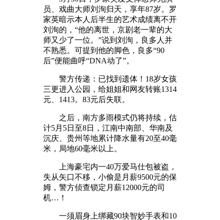
员、戏曲大师刘洵归天，享年87岁。罗
家英暗示本人后半生的艺术成绩离不开
刘洵的，“他的离世，京剧老一辈的大
师又少了一位。”说到刘洵，良多人并
不熟悉。可提到他的脚色，良多“90
后”便能曲呼“DNA动了”。
警方传递：已找到遗体！18岁女孩
三更进入公园，给姐姐和网友转账1314
元、1413。83元后失联。
之后，南方多雨模式仍将持续，估
计5月5日至8日，江南中南部、华南及
沉庆、贵州等地累计降水量有20至40毫
米，局地60毫米以上。
上海豪宅内一40万爱马仕包被盗，
失从矢口不移，小偷是月薪9500元的保
姆，警方侦查锁定月薪12000元的司
机…！
一须眉身上绑藏90块智妙手表和10