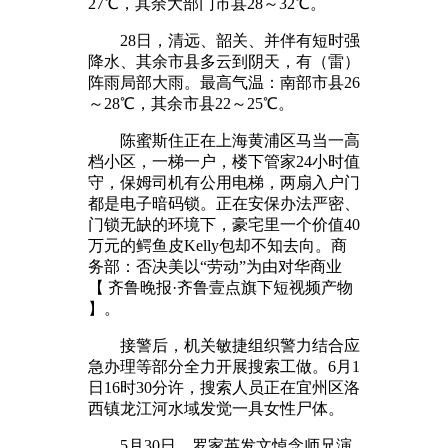
27℃，其余大部门市县28～32℃。
28日，清远、韶关、并伴有短时强
降水、其余市县多云到阴天，有（雷）
阵雨局部大雨。最高气温：南部市县26
～28℃，其余市县22～25℃。
陈蜜斯住正在上海黄浦区马当一高
档小区，一梯一户，楼下管家24小时值
守，保姆司机有公用电梯，两扇入户门
都是电子暗码锁。正在安保办法严密、
门锁无缺的环境下，豪宅里一个价值40
万元的鳄鱼皮Kelly包却不知去向。商
务部：否决美以“劳动”为由对华商业
【 齐鲁晚报·齐鲁壹点旗下短视频产物
】。
接警后，机关敏捷组织警力结合应
急办理等部分全力开展搜索工做。6月1
日16时30分许，搜索人员正在宜州区洛
西镇龙江河水域发觉一具女性尸体。
5月30日，罗家英发文悼念师兄演