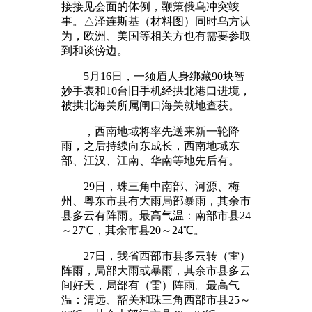
接接见会面的体例，鞭策俄乌冲突竣
事。△泽连斯基（材料图）同时乌方认
为，欧洲、美国等相关方也有需要参取
到和谈傍边。
5月16日，一须眉人身绑藏90块智
妙手表和10台旧手机经拱北港口进境，
被拱北海关所属闸口海关就地查获。
，西南地域将率先送来新一轮降
雨，之后持续向东成长，西南地域东
部、江汉、江南、华南等地先后有。
29日，珠三角中南部、河源、梅
州、粤东市县有大雨局部暴雨，其余市
县多云有阵雨。最高气温：南部市县24
～27℃，其余市县20～24℃。
27日，我省西部市县多云转（雷）
阵雨，局部大雨或暴雨，其余市县多云
间好天，局部有（雷）阵雨。最高气
温：清远、韶关和珠三角西部市县25～