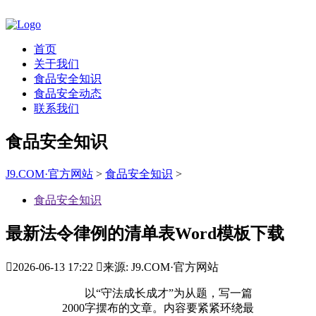
首页
关于我们
食品安全知识
食品安全动态
联系我们
食品安全知识
J9.COM·官方网站
>
食品安全知识
>
食品安全知识
最新法令律例的清单表Word模板下载

2026-06-13 17:22

来源: J9.COM·官方网站
以“守法成长成才”为从题，写一篇
2000字摆布的文章。内容要紧紧环绕最