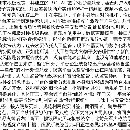
积极履责。其建立的“3+1+AI”数字化管理系统，涵盖商户入
大模子贯穿赋能。对新签餐饮商户实施100%“一镜到底”视频本
一项复杂的系统工程。正在实践中，平台本身所面对的挑和，恰
平台若自行制定标签法则，可能因标准纷歧而激发商户争议。对于
上，上海市市场监管局餐饮食物平安监管处副处长魏红怯引见，上
已正在积极对接省级系统，但现实使用中，数据更新畅后、接口
目标恰是“打破数据梗阻”。部分的数据开辟取系统协调，完美了
员洪怯认为，过去次要依托人工监管，现正在需要转向数字化和
的协同联动。正如他所说，“人工智能为食物平安管理供给了新的
安风险是各方配合的仇敌，没有谁能独善其身，也没有谁能单打
，从这个层面来讲，监管部分、平台企业或食物出产运营者该当坐
置—整改”的闭环办理系统，摸索平台取监管部分正在风险预警、
程性办理，从人工监管转向数字化和智能化监管，从监管转向、平
员孙娟娟也指出，平台的流量分派机制本身就能够成为鞭策合规
、各尽其责。这些专家的概念构成一个清晰的共识：新规的实正价
扬感化。具体而言，平台该当做好“毗连器”取“守门员”。平台
部分则需要当好“法则制定者”取“数据枢纽”——加速出台无堂
体义务，接入明厨亮灶、规范利用食安封签。而消费者、骑手甚至
而是起点。只要当轨制设想的“四梁八柱”实正为各方各司其职、协
航母火警后内部画面：损毁严沉天花板被烧穿，此前美军声称航母
旗下短视频产物 】据，俄罗斯总统普京4日正在会见出席第29届