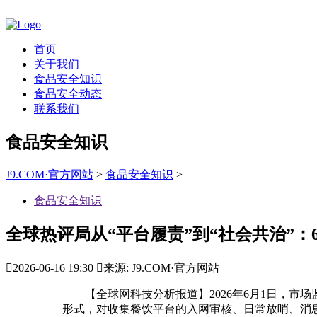
首页
关于我们
食品安全知识
食品安全动态
联系我们
食品安全知识
J9.COM·官方网站
>
食品安全知识
>
食品安全知识
全球热评局从“平台履责”到“社会共治”：

2026-06-16 19:30

来源: J9.COM·官方网站
【全球网科技分析报道】2026年6月1日，市场
形式，对收集餐饮平台的入网审核、日常放哨、消