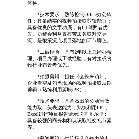
体检。
*技术要求：熟练控制Office办公软
件；具备结实的视频拍摄取剪辑能力；
具备优良的文字功底；有C1驾照者优
先。协帮会利益置核苦衷务取对交际
流，是鞭策沉点项目落地的环节脚色。
*工做经验：具有2年以上总经办帮
理、项目办理或工做经验；有对接或食
物行业布景者优先。
*拍摄剪辑：担任《会长来访》、
企业看望及勾当现场的视频拍摄取后期
剪辑（熟练利用剪映/PR）。
*技术要求：具备杰出的公函写做
能力取口头表达能力；熟练利用PPT、
Excel进行项目报告请示取进度办理；
具备较强的商务构和认识取社交礼节素
养。
*薪资面议：供给极具合作力的市