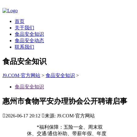
首页
关于我们
食品安全知识
食品安全动态
联系我们
食品安全知识
J9.COM·官方网站
>
食品安全知识
>
食品安全知识
惠州市食物平安办理协会公开聘请启事

2026-06-17 20:12

来源: J9.COM·官方网站
*福利保障：五险一金、周末双
休、交通/通信补助、带薪年假、年度