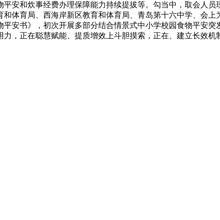
平安和炊事经费办理保障能力持续提拔等。勾当中，取会人员现
育和体育局、西海岸新区教育和体育局、青岛第十六中学、会上
物平安书》，初次开展多部分结合情景式中小学校园食物平安突
用力，正在聪慧赋能、提质增效上斗胆摸索，正在、建立长效机制