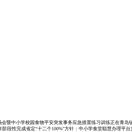
会暨中小学校园食物平安突发事务应急措置练习训练正在青岛镇
阶段性完成省定“十二个100%”方针：中小学食堂聪慧办理平