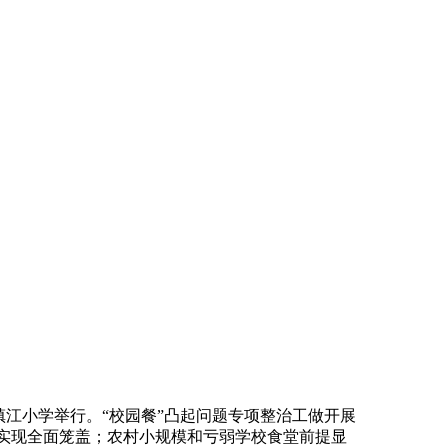
江小学举行。“校园餐”凸起问题专项整治工做开展
台实现全面笼盖；农村小规模和亏弱学校食堂前提显