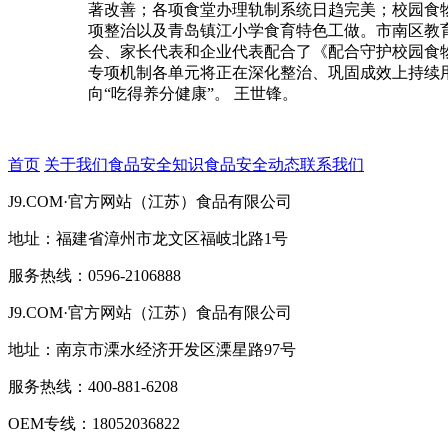
著改善；各项食堂办理轨制系统日趋完美；校园食物
项整治以及青岛镇江小学食育特色工做。市南区教
会、家长代表和企业代表配合了《配合守护校园食
专项机制各单元将正在深化整治、巩固成效上持续
向“吃得养分健康”。 王世锋。
首页
关于我们
食品安全知识
食品安全动态
联系我们
J9.COM·官方网站（江苏）食品有限公司
地址：福建省漳州市龙文区福岐北路1号
服务热线：0596-2106888
J9.COM·官方网站（江苏）食品有限公司
地址：南京市溧水经济开发区溧星路97号
服务热线：400-881-6208
OEM专线：18052036822