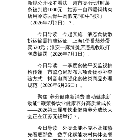
新规公开收罗看法；超市卖4元过时薯
条被判赔1000元；姑苏一自帮暖锅烤肉
店用冷冻去骨牛肉假充“和牛”被罚
（2026年7月2日）？。
今日导读：今起实施：液态食物散
拆运输需持准运证；上海1份番茄炒蛋
卖520元；淮安一麻辣烫店违规收取打
包费被罚（2026年7月1日）。
今日导读：一季度食物平安监视抽
检传递；市监总局发布六项食物弥补查
验方式；抖音电商强化食物类商品办理
规范（2026年6月26日）。
聚焦“养分健康新消费 自动健康新
动能” 鞭策餐饮业健康养分高质量成长
——2026第三届餐饮业健康养分成长大
会正在江苏无锡举行？。
今日导读：外卖盒能不克不及加热
先看底部数；数字化赋能农村集体会餐